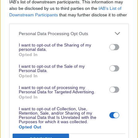
IAB’s list of downstream participants. This information may
also be disclosed by us to third parties on the
IAB’s List of
Downstream Participants
that may further disclose it to other
third parties.
Personal Data Processing Opt Outs
I want to opt-out of the Sharing of my
personal data.
Opted In
Vielen Dank,
I want to opt-out of the Sale of my
dass Du unsere
Personal Data.
Opted In
Seite liest.
Schau
I want to opt-out of processing my
Personal Data for Targeted Advertising.
regelmäßig
Opted In
wieder rein!
I want to opt-out of Collection, Use,
Retention, Sale, and/or Sharing of my
Personal Data that Is Unrelated with the
Purposes for which it was collected.
Opted Out
© dein-dlrp | Einige Elemente ©Disney. dein-dlrp ist ein Reiseführer für
Disneyland Paris & Walt Disney World und ist unabhängig von "The Walt
Disney Company", "EuroDisney S.C.A." oder deren Tochter- sowie