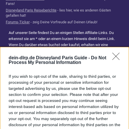
Fans!
Disneyland Paris Reiseberichte
- lies hier, wie es anderen Gästen
gefallen hat!
Forums-Ticker
- zeig Deine Vorfreude auf Deinen Urlaub!
Auf unserer Seite findest Du an einigen Stellen Affiliate-Links. Du
erkennst sie am * oder an einem kurzen Hinweis direkt beim Link.
Wenn Du darüber etwas buchst oder kaufst, erhalten wir eine
Provision. Für Dich entstehen dadurch keine Mehrkosten. Damit hilfst
Du uns, unsere Reiseführer, Tipps und Planungsinhalte weiterhin
dein-dlrp.de Disneyland Paris Guide -
Do Not
Process My Personal Information
kostenlos anzubieten. Vielen Dank für Deine Unterstützung.
Abonniere jetzt unsere magischen News aus den
Disney
If you wish to opt-out of the sale, sharing to third parties, or
Parks
processing of your personal or sensitive information for
targeted advertising by us, please use the below opt-out
section to confirm your selection. Please note that after your
Keine Angebote verpassen
opt-out request is processed you may continue seeing
interest-based ads based on personal information utilized by
Aktuelle News
us or personal information disclosed to third parties prior to
Spannende Lesetipps
your opt-out. You may separately opt-out of the further
Gratis und jederzeit kündbar
disclosure of your personal information by third parties on the