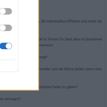
4 animierten Requisiten, 58 individuellen Effekten und mehr als
Terror lautet: La Tour de la Terreur Un Saut dans la Quatrième
in sprung in die vierte Dimension
nter 2 Sekunden beschleunigt?
Mickey" befindet (Die Zahnräder und die Röhre bilden wenn man
den um dem Berg seine Natürliche Farbe zu geben?
ter betragen?