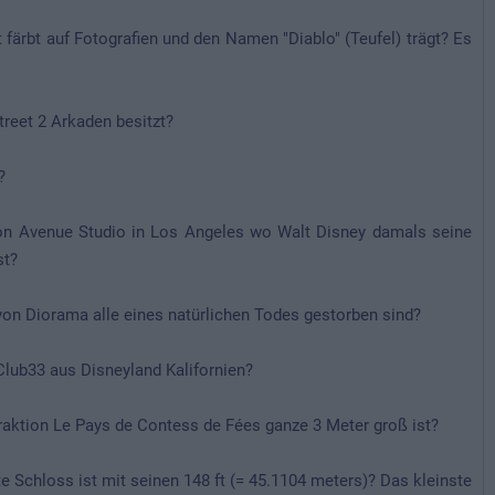
t färbt auf Fotografien und den Namen "Diablo" (Teufel) trägt? Es
treet 2 Arkaden besitzt?
?
ion Avenue Studio in Los Angeles wo Walt Disney damals seine
st?
yon Diorama alle eines natürlichen Todes gestorben sind?
 Club33 aus Disneyland Kalifornien?
traktion Le Pays de Contess de Fées ganze 3 Meter groß ist?
e Schloss ist mit seinen 148 ft (= 45.1104 meters)? Das kleinste