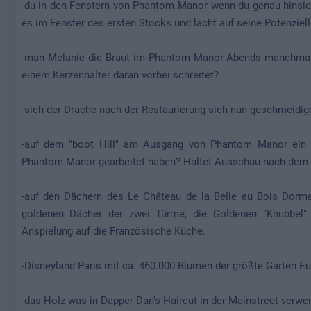
-du in den Fenstern von Phantom Manor wenn du genau hinsieh
es im Fenster des ersten Stocks und lacht auf seine Potenziel
-man Melanie die Braut im Phantom Manor Abends manchmal 
einem Kerzenhalter daran vorbei schreitet?
-sich der Drache nach der Restaurierung sich nun geschmeidige
-auf dem "boot Hill" am Ausgang von Phantom Manor ein Gr
Phantom Manor gearbeitet haben? Haltet Ausschau nach dem "H
-auf den Dächern des Le Château de la Belle au Bois Dorm
goldenen Dächer der zwei Türme, die Goldenen "Knubbel"
Anspielung auf die Französische Küche.
-Disneyland Paris mit ca. 460.000 Blumen der größte Garten Eu
-das Holz was in Dapper Dan’s Haircut in der Mainstreet verw