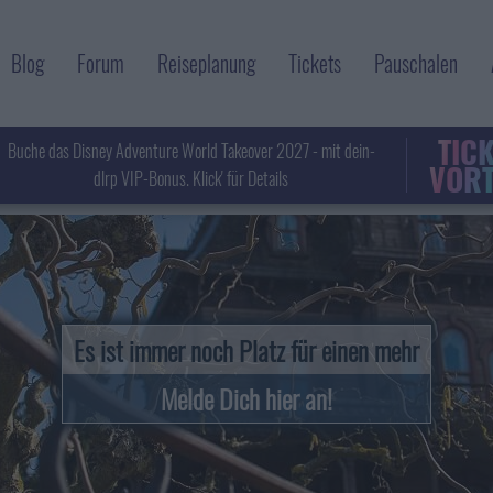
Blog
Forum
Reiseplanung
Tickets
Pauschalen
TIC
Buche das Disney Adventure World Takeover 2027 - mit dein-
VORT
dlrp VIP-Bonus. Klick' für Details
Es ist immer noch Platz für einen mehr
Melde Dich hier an!