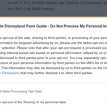
ist mit 77 ft (= 23.4696 meters) das Schloss in Disneyland, d
mit 185 ft (=56.38800 meters)
-Indiana Jones et le Temple du Peril in Disneyland Paris die e
.de Disneyland Paris Guide -
Do Not Process My Personal In
-Big Thunder Mountain in Disneyland Paris der einzigste ist 
to opt-out of the sale, sharing to third parties, or processing of your per
auf die "Insel" führt?
formation for targeted advertising by us, please use the below opt-out s
r selection. Please note that after your opt-out request is processed y
-im Phantom Manor genau 999 Geisterhafte Wesen Hausen?
eing interest-based ads based on personal information utilized by us or
disclosed to third parties prior to your opt-out. You may separately opt-
-echtes 24Karat Blattgold verwendet wird in der Attraktion L
losure of your personal information by third parties on the IAB’s list of
. This information may also be disclosed by us to third parties on the
IA
Goldenen Schimmer bekommen zu lassen?
Participants
that may further disclose it to other third parties.
-die Pferde in Le Carrousel de Lancelot 70 an der Zahl al
Reihenfolge eines Regenbogens?
l Data Processing Opt Outs
-es eine Attraktion gibt die es ausschließlich nur in Disneyla
o opt-out of the Sharing of my personal data.
zwei Attraktionen nämlich noch Les Pirouttes de Vieux Moulin