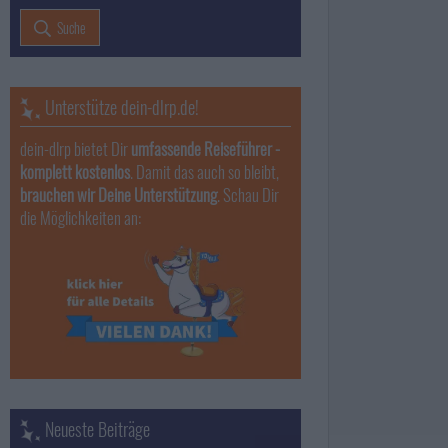
Suche
Unterstütze dein-dlrp.de!
dein-dlrp bietet Dir
umfassende Reiseführer -
komplett kostenlos
. Damit das auch so bleibt,
brauchen wir Deine Unterstützung
. Schau Dir
die Möglichkeiten an:
Neueste Beiträge