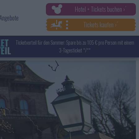
Hotel + Tickets buchen ›
Angebote
Tickets kaufen ›
KET
Ticketvorteil für den Sommer: Spare bis zu 105 € pro Person mit einem
EIL
3-Tagesticket */**