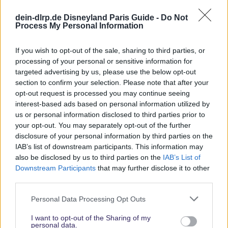
Provision. Für Dich entstehen dadurch keine Mehrkosten. Damit hilfst
Du uns, unsere Reiseführer, Tipps und Planungsinhalte weiterhin
dein-dlrp.de Disneyland Paris Guide -
Do Not
Process My Personal Information
kostenlos anzubieten. Vielen Dank für Deine Unterstützung.
Abonniere jetzt unsere magischen News aus den
Disney
If you wish to opt-out of the sale, sharing to third parties, or
Parks
processing of your personal or sensitive information for
targeted advertising by us, please use the below opt-out
section to confirm your selection. Please note that after your
Keine Angebote verpassen
opt-out request is processed you may continue seeing
interest-based ads based on personal information utilized by
Aktuelle News
us or personal information disclosed to third parties prior to
Spannende Lesetipps
your opt-out. You may separately opt-out of the further
Gratis und jederzeit kündbar
disclosure of your personal information by third parties on the
IAB’s list of downstream participants. This information may
also be disclosed by us to third parties on the
IAB’s List of
Downstream Participants
that may further disclose it to other
third parties.
Personal Data Processing Opt Outs
I want to opt-out of the Sharing of my
personal data.