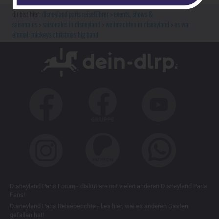
disneyland paris reiseführer
events, shows &
saisonales
saisonales in disneyland
weihnachten in disneyland
es war
einmal: mickey's christmas big band
Disneyland Paris Forum
- diskutiere mit vielen anderen Disneyland Paris
Fans!
Disneyland Paris Reiseberichte
- lies hier, wie es anderen Gästen
gefallen hat!