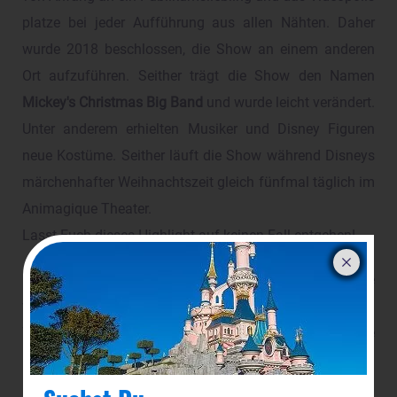
platze bei jeder Aufführung aus allen Nähten. Daher
wurde 2018 beschlossen, die Show an einem anderen
Ort aufzuführen. Seither trägt die Show den Namen
Mickey's Christmas Big Band
und wurde leicht verändert.
Unter anderem erhielten Musiker und Disney Figuren
neue Kostüme. Seither läuft die Show während Disneys
märchenhafter Weihnachtszeit gleich fünfmal täglich im
Animagique Theater.
Lasst Euch dieses Highlight auf keinen Fall entgehen!
Du suchst nach einer Alternative zu dieser Show? Wie
wäre es mit
Let's sing Christmas
?! Auch hier kannst Du
Weihnachtslieder genießen und natürlich Mickey, Minnie
und ihre Freunde auf der Bühne erleben.