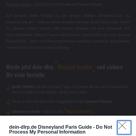
Forums-Ticker
- zeig Deine Vorfreude auf Deinen Urlaub!
Auf unserer Seite findest Du an einigen Stellen Affiliate-Links. Du
erkennst sie am * oder an einem kurzen Hinweis direkt beim Link. Wenn
Du darüber etwas buchst oder kaufst, erhalten wir eine Provision. Für
Dich entstehen dadurch keine Mehrkosten. Damit hilfst Du uns, unsere
Reiseführer, Tipps und Planungsinhalte weiterhin kostenlos anzubieten.
Vielen Dank für Deine Unterstützung.
Werde jetzt dein-dlrp
Magical Insider
und sichere
Dir viele Vorteile:
gratis Guides
mit den besten Tipps für Deine Reise nach Disneyland
Paris & Walt Disney World - direkt per E-Mail
Infos zu den attraktivsten Angeboten & den
besten Preisen
Magical Insider
exklusive Inhalte
- für Dich als
dein-dlrp.de Disneyland Paris Guide -
Do Not
Process My Personal Information