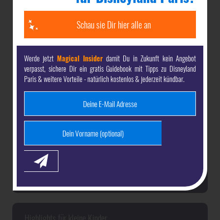
direkt per E-Mail
Schau sie Dir hier alle an
die
attraktivsten Angebote
& die besten Preise für
Disneyland Paris & Walt Disney World
Werde jetzt
Magical Insider
damit Du in Zukunft kein Angebot
verpasst, sichere Dir ein gratis Guidebook mit Tipps zu Disneyland
exklusive Inhalte
vor allen anderen
Paris & weitere Vorteile - natürlich kostenlos & jederzeit kündbar.
Highlights für kleine Kinder