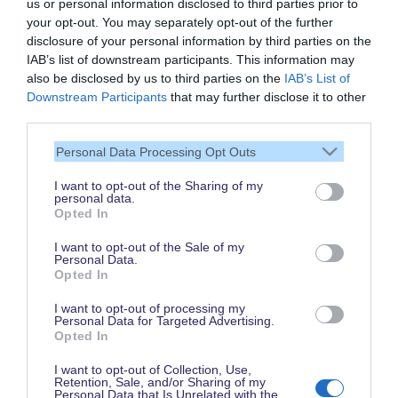
us or personal information disclosed to third parties prior to
your opt-out. You may separately opt-out of the further
disclosure of your personal information by third parties on the
IAB’s list of downstream participants. This information may
also be disclosed by us to third parties on the
IAB’s List of
Vielen Dank,
Downstream Participants
that may further disclose it to other
dass Du unsere Seite liest.
third parties.
Schau regelmäßig wieder
Personal Data Processing Opt Outs
rein!
I want to opt-out of the Sharing of my
personal data.
Opted In
© dein-dlrp | Einige Elemente ©Disney. dein-dlrp ist ein Reiseführer für
I want to opt-out of the Sale of my
Disneyland Paris & Walt Disney World und ist unabhängig von "The Walt
Personal Data.
Disney Company", "EuroDisney S.C.A." oder deren Tochter- sowie
Opted In
Partnerunternehmen.
* Affiliate-Link: Deine Buchung unterstützt uns. Preise und Bedingungen gelten
beim jeweiligen Anbieter. / ** für drei aufeinanderfolgende Besuchstage gültig
I want to opt-out of processing my
vom 1. Juni bis 15. Oktober 2026. Im Vergleich zum Kauf von drei datierten
Personal Data for Targeted Advertising.
und stornierbaren 1 Tag / 2 Parks Tickets.
Opted In
Impressum
|
Datenschutzerklärung
I want to opt-out of Collection, Use,
Retention, Sale, and/or Sharing of my
Personal Data that Is Unrelated with the