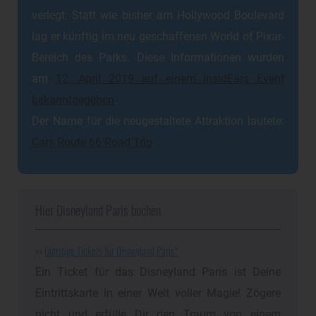
verlegt: Statt wie bisher am Hollywood Boulevard
lag er künftig im neu geschaffenen World of Pixar-
Bereich des Parks. Diese Informationen wurden
am
12. April 2019 auf einem InsidEars Event
bekanntgegeben
.
Der Name für die neugestaltete Attraktion lautete:
Cars Route 66 Road Trip
.
Hier Disneyland Paris buchen
>>
Günstige Tickets für Disneyland Paris
Ein Ticket für das Disneyland Paris ist Deine
Eintrittskarte in einer Welt voller Magie! Zögere
nicht und erfülle Dir den Traum von einem