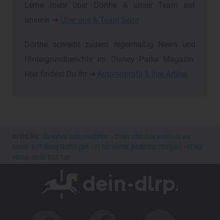
Lerne mehr über Dörthe & unser Team auf
unserer ➔
Über uns & Team Seite
Dörthe schreibt zudem regelmäßig News und
Hintergrundberichte im Disney Parks Magazin.
Hier findest Du ihr ➔
Autorenprofil & ihre Artikel
disneyland paris reiseführer
disney adventure world
es war
einmal: walt disney studios park
es war einmal: production courtyard
es war
einmal: studio tram tour