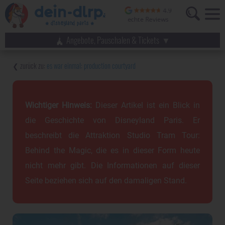
Angebote, Pauschalen & Tickets
es war einmal: production courtyard
Wichtiger Hinweis:
Dieser Artikel ist ein Blick in
die Geschichte von Disneyland Paris. Er
beschreibt die Attraktion Studio Tram Tour:
Behind the Magic, die es in dieser Form heute
nicht mehr gibt. Die Informationen auf dieser
Seite beziehen sich auf den damaligen Stand.