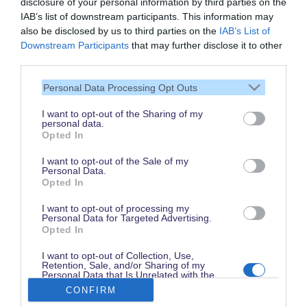
disclosure of your personal information by third parties on the
IAB’s list of downstream participants. This information may
also be disclosed by us to third parties on the
IAB’s List of
Vielen Dank,
Downstream Participants
that may further disclose it to other
dass Du unsere Seite liest.
third parties.
Schau regelmäßig wieder
Personal Data Processing Opt Outs
rein!
I want to opt-out of the Sharing of my
personal data.
Opted In
© dein-dlrp | Einige Elemente ©Disney. dein-dlrp ist ein Reiseführer für
I want to opt-out of the Sale of my
Disneyland Paris & Walt Disney World und ist unabhängig von "The Walt
Personal Data.
Disney Company", "EuroDisney S.C.A." oder deren Tochter- sowie
Opted In
Partnerunternehmen.
* Affiliate-Link: Deine Buchung unterstützt uns. Preise und Bedingungen gelten
beim jeweiligen Anbieter. / ** für drei aufeinanderfolgende Besuchstage gültig
I want to opt-out of processing my
vom 1. Juni bis 15. Oktober 2026. Im Vergleich zum Kauf von drei datierten
Personal Data for Targeted Advertising.
und stornierbaren 1 Tag / 2 Parks Tickets.
Opted In
Impressum
|
Datenschutzerklärung
I want to opt-out of Collection, Use,
Retention, Sale, and/or Sharing of my
Personal Data that Is Unrelated with the
Purposes for which it was collected.
CONFIRM
Opted Out