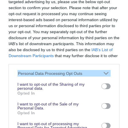
targeted advertising by us, please use the below opt-out
section to confirm your selection. Please note that after your
opt-out request is processed you may continue seeing
interest-based ads based on personal information utilized by
us or personal information disclosed to third parties prior to
your opt-out. You may separately opt-out of the further
disclosure of your personal information by third parties on the
IAB’s list of downstream participants. This information may
also be disclosed by us to third parties on the
IAB’s List of
Vielen Dank,
Downstream Participants
that may further disclose it to other
dass Du unsere Seite liest.
third parties.
Schau regelmäßig wieder
Personal Data Processing Opt Outs
rein!
I want to opt-out of the Sharing of my
personal data.
Opted In
© dein-dlrp | Einige Elemente ©Disney. dein-dlrp ist ein Reiseführer für
I want to opt-out of the Sale of my
Disneyland Paris & Walt Disney World und ist unabhängig von "The Walt
Personal Data.
Disney Company", "EuroDisney S.C.A." oder deren Tochter- sowie
Opted In
Partnerunternehmen.
* Affiliate-Link: Deine Buchung unterstützt uns. Preise und Bedingungen gelten
beim jeweiligen Anbieter. / ** für drei aufeinanderfolgende Besuchstage gültig
I want to opt-out of processing my
vom 1. Juni bis 15. Oktober 2026. Im Vergleich zum Kauf von drei datierten
Personal Data for Targeted Advertising.