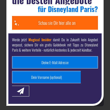
unsere
gratis Guides mit den besten Tipps
für Deine
für Disneyland Paris?
Reise nach Disneyland Paris & Walt Disney World -
direkt per E-Mail
Schau sie Dir hier alle an
die
attraktivsten Angebote
& die besten Preise für
Disneyland Paris & Walt Disney World
Werde jetzt
Magical Insider
damit Du in Zukunft kein Angebot
verpasst, sichere Dir ein gratis Guidebook mit Tipps zu Disneyland
exklusive Inhalte
vor allen anderen
Paris & weitere Vorteile - natürlich kostenlos & jederzeit kündbar.