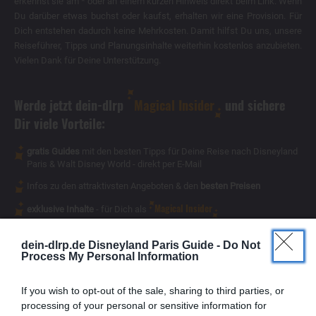
erkennst sie am * oder an einem kurzen Hinweis direkt beim Link. Wenn
Du darüber etwas buchst oder kaufst, erhalten wir eine Provision. Für
Dich entstehen dadurch keine Mehrkosten. Damit hilfst Du uns, unsere
Reiseführer, Tipps und Planungsinhalte weiterhin kostenlos anzubieten.
Vielen Dank für Deine Unterstützung.
Werde jetzt dein-dlrp
Magical Insider
und sichere
Dir viele Vorteile:
gratis Guides
mit den besten Tipps für Deine Reise nach Disneyland
Paris & Walt Disney World - direkt per E-Mail
Infos zu den attraktivsten Angeboten & den
besten Preisen
Magical Insider
exklusive Inhalte
- für Dich als
dein-dlrp.de Disneyland Paris Guide -
Do Not
Process My Personal Information
If you wish to opt-out of the sale, sharing to third parties, or
processing of your personal or sensitive information for