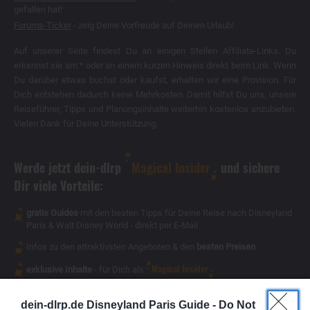
gefallen hat!
Forums-Ticker
- zeig Deine Vorfreude auf Deinen Urlaub!
Auf unserer Seite findest Du an einigen Stellen Affiliate-Links. Du
erkennst sie am * oder an einem kurzen Hinweis direkt beim Link. Wenn
Du darüber etwas buchst oder kaufst, erhalten wir eine Provision. Für
Dich entstehen dadurch keine Mehrkosten. Damit hilfst Du uns, unsere
Reiseführer, Tipps und Planungsinhalte weiterhin kostenlos anzubieten.
Vielen Dank für Deine Unterstützung.
Werde jetzt dein-dlrp
Magical Insider
und sichere
Dir viele Vorteile:
gratis Guides
mit den besten Tipps für Deine Reise nach Disneyland
Paris & Walt Disney World - direkt per E-Mail
Infos zu den attraktivsten Angeboten & den
besten Preisen
Magical Insider
exklusive Inhalte
- für Dich als
dein-dlrp.de Disneyland Paris Guide -
Do Not