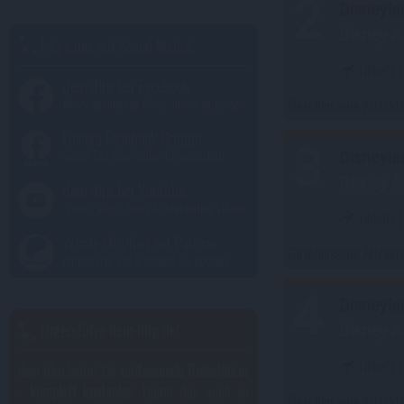
2
Disneyla
Disney A
Folge uns auf Social Media!
Tickets
(
dein-dlrp bei Facebook
News, spannende Posts, nichts verpassen
Geschlossene Attrakt
Unsere Facebook Gruppe
3
werde Teil einer tollen Gemeinschaft
Disneyla
Disney A
dein-dlrp bei Youtube
Shows, Vlogs, News & informative Videos
Tickets
(
Werde Mitglied bei Patreon
Geschlossene Attrakt
unterstütze uns & sichere Dir Goodies
4
Disneyla
Unterstütze dein-dlrp.de!
Disney A
Tickets
(
dein-dlrp bietet Dir
umfassende Reiseführer
- komplett kostenlos
. Damit das auch so
Geschlossene Attrakt