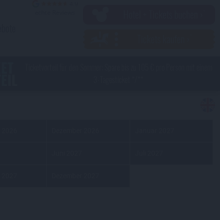
Hotel + Tickets buchen ›
ebote
Tickets kaufen ›
KET
Ticketvorteil für den Sommer: Spare bis zu 105 € pro Person mit einem
EIL
3-Tagesticket */**
 2026
Dezember 2026
Januar 2027
Juni 2027
Juli 2027
 2027
Dezember 2027