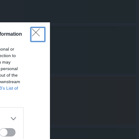
formation
sonal or
ection to
ou may
 personal
out of the
 downstream
B’s List of
?