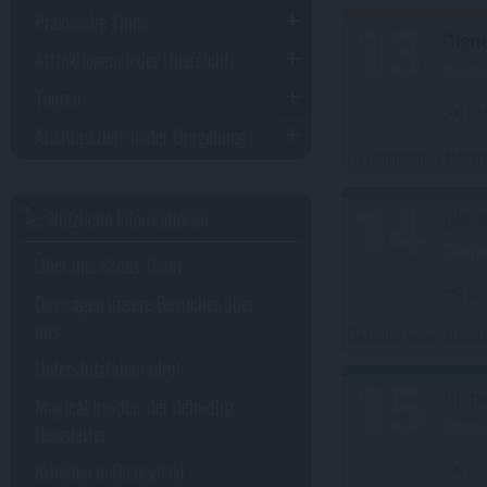
Praktische Tipps
13
Disn
Attraktionen in der Übersicht
Disn
Touren
Tic
Ausflugsziele in der Umgebung
Geschlossene Attrakt
14
Nützliche Informationen
Disn
Disn
Über uns & das Team
Tic
Das sagen unsere Besucher über
uns
Geschlossene Attrakt
Unterstützt dein-dlrp!
15
Disn
Magical Insider: der dein-dlrp
Disn
Newsletter
Arbeiten in Disneyland
Tic