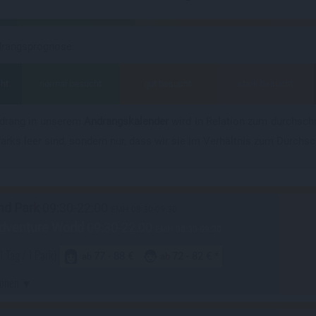
drangsprognose:
ht
normal besucht
gut besucht
stark besucht
ndrang in unserem
Andrangskalender
wird in Relation zum durchschn
Parks leer sind, sondern nur, dass wir sie im Verhältnis zum Durchsc
nd Park
09:30-22:00
EMH 08:30-09:30
dventure World
09:30-22:00
EMH 08:30-09:30
1 Tag / 1 Park)
77 - 88 €
72 - 82 €
ab
ab
ionen