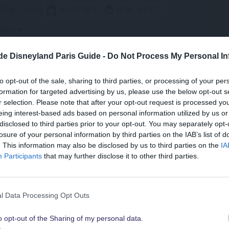
1 Tag / 1 Park)
60 - 68 €
56 - 63 €
ab
ab
ionen
.de Disneyland Paris Guide -
Do Not Process My Personal In
nd Park
09:30-21:00
EMH 08:30-09:30
dventure World
09:30-21:00
EMH 08:30-09:30
to opt-out of the sale, sharing to third parties, or processing of your per
1 Tag / 1 Park)
formation for targeted advertising by us, please use the below opt-out s
60 - 68 €
56 - 63 €
ab
ab
r selection. Please note that after your opt-out request is processed y
ionen
eing interest-based ads based on personal information utilized by us or
disclosed to third parties prior to your opt-out. You may separately opt-
losure of your personal information by third parties on the IAB’s list of
Suchst Du
nd Park
09:30-21:00
EMH 08:30-09:30
. This information may also be disclosed by us to third parties on the
IA
die besten Angebote
dventure World
09:30-21:00
Participants
that may further disclose it to other third parties.
EMH 08:30-09:30
1 Tag / 1 Park)
60 - 68 €
56 - 63 €
ab
ab
für Disneyland Paris
ionen
l Data Processing Opt Outs
o opt-out of the Sharing of my personal data.
Schau sie Dir hier alle an
eyland Park
09:30-21:00
EMH 08:30-09:30