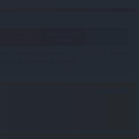
extrem besuchte
sehr stark besucht
wir rechnen noch...
Einzeltage
ittlichen Andrang prognostiziert. "Schwach besucht" bedeutet
hnitt als am wenigsten voll erwarten!