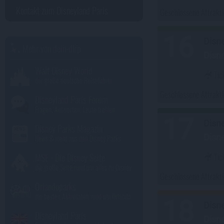
Kontakt zum Disneyland Paris
Geschlossene Attrakt
16
Disn
Mehr von dein-dlrp
Disn
Walt Disney World
Tic
der große deutsche Reiseführer
Geschlossene Attrakt
Disneyland Paris Forum
Fragen, Antworten, Leute treffen
17
Disn
Disney Parks Magazin
Disn
News & mehr aus den Disney Parks
Tic
MSE - Die Disney Seite
die große Seite rund um alles zu Disney
Geschlossene Attrakt
Orlandoparks
die besten Aktivitäten rund um Orlando
18
Disn
Disneyland Paris
Disn