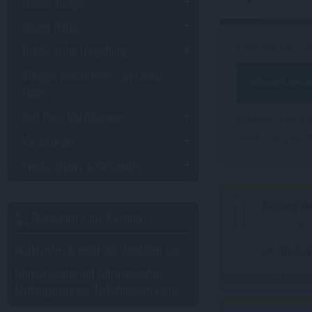
Disney Village
Disney Hotels
Legende zur An
Hotels in der Umgebung
Villages Nature Paris - by Center
schwach besuc
Parcs
Golf Paris Val d’Europe
Hinweis: Der A
Val d'Europe
nicht, dass die 
Events, Shows & Saisonales
1
Disneyla
Disneyland Paris Kalender
Disney A
Wartezeiten & mehr zum heutigen Tag
Tickets
(
Jahreskalender mit Öffnungszeiten,
Geschlossene Attrakt
Andrangprognose, Ticketpreisen u.v.m.