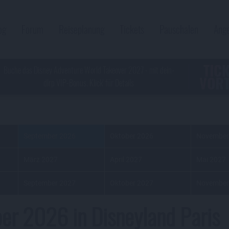
og
Forum
Reiseplanung
Tickets
Pauschalen
Ang
TIC
Buche das Disney Adventure World Takeover 2027 - mit dein-
VORT
dlrp VIP-Bonus. Klick' für Details
September 2026
Oktober 2026
November
März 2027
April 2027
Mai 2027
September 2027
Oktober 2027
November
r 2026 in Disneyland Paris