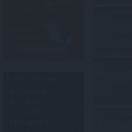
bleibt,
brauchen wir Deine Unterstützung
.
Schau Dir die Möglichkeiten an:
5
Disneyla
Disney A
Tickets
(
Geschlossene Attrakt
6
Disneyla
Disney A
Disneyland Reiseplanung
Tickets
(
Disneyland Angebote
Geschlossene Attrakt
Disneyland pauschal
Disney's Meal Plan
7
Disneyla
Tickets / Eintrittskarten
Disney A