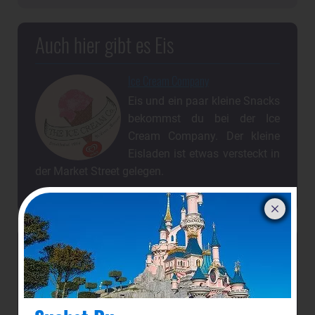
Auch hier gibt es Eis
Ice Cream Company
Eis und ein paar kleine Snacks
bekommst du bei der Ice
Cream Company. Der kleine
Eisladen ist etwas versteckt in
der Market Street gelegen.
Jetzt dein-dlrp
Magical Insider
werden & Vorteile sichern