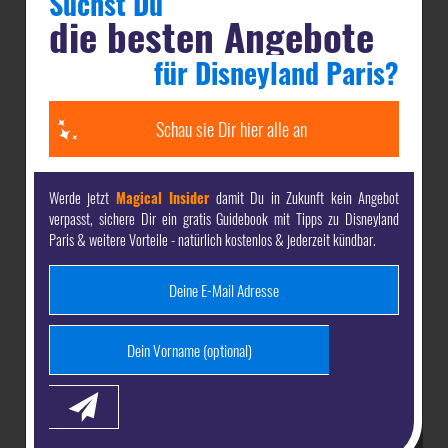
Suchst Du
die besten Angebote
Magical Insider
Als dein-dlrp
bekommst Du komplett
für Disneyland Paris?
kostenlos:
Schau sie Dir hier alle an
unsere
gratis Guides mit den besten Tipps
für Deine
Reise nach Disneyland Paris & Walt Disney World -
direkt per E-Mail
Werde jetzt
Magical Insider
damit Du in Zukunft kein Angebot
verpasst, sichere Dir ein gratis Guidebook mit Tipps zu Disneyland
die
attraktivsten Angebote
& die besten Preise für
Paris & weitere Vorteile - natürlich kostenlos & jederzeit kündbar.
Disneyland Paris & Walt Disney World
exklusive Inhalte
vor allen anderen