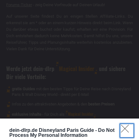
Forums-Ticker
- zeig Deine Vorfreude auf Deinen Urlaub!
Auf unserer Seite findest Du an einigen Stellen Affiliate-Links. Du
erkennst sie am * oder an einem kurzen Hinweis direkt beim Link. Wenn
Du darüber etwas buchst oder kaufst, erhalten wir eine Provision. Für
Dich entstehen dadurch keine Mehrkosten. Damit hilfst Du uns, unsere
Reiseführer, Tipps und Planungsinhalte weiterhin kostenlos anzubieten.
Vielen Dank für Deine Unterstützung.
Werde jetzt dein-dlrp
Magical Insider
und sichere
Dir viele Vorteile:
gratis Guides
mit den besten Tipps für Deine Reise nach Disneyland
Paris & Walt Disney World - direkt per E-Mail
Infos zu den attraktivsten Angeboten & den
besten Preisen
Magical Insider
exklusive Inhalte
- für Dich als
dein-dlrp.de Disneyland Paris Guide -
Do Not
Process My Personal Information