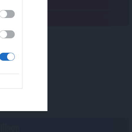
renz erstattet
,
Werbung
e
illage