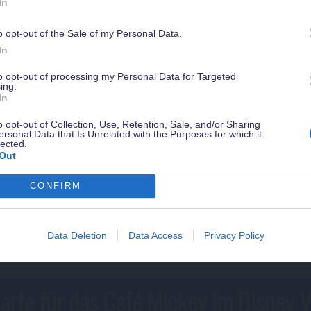
Diffe
In
ages
(Poisson du moment) –
mit Gemüse der
o opt-out of the Sale of my Personal Data.
Werde jetzt
Magical Insider
damit Du in Zukunft kein Angebot verpasst
Linguine
In
sichere Dir ein gratis Guidebook mit Tipps zu Disneyland Paris & weiter
r
(Cheeseburger) –
mit Gemüse der Saison oder
Vorteile - natürlich kostenlos & jederzeit kündbar.
to opt-out of processing my Personal Data for Targeted
es
ing.
In
 Hähnchen
(Pâtes au poulet) –
dazu Tomatensauce
o opt-out of Collection, Use, Retention, Sale, and/or Sharing
ersonal Data that Is Unrelated with the Purposes for which it
Nachspeisen (Desserts):
lected.
Out
s
(Glace tutti frutti) –
mit Früchten und Baiser
CONFIRM
rkcreme
(Crème de fromage blanc à fraise) –
mit
Data Deletion
Data Access
Privacy Policy
arte für das Café Mickey im Disney V