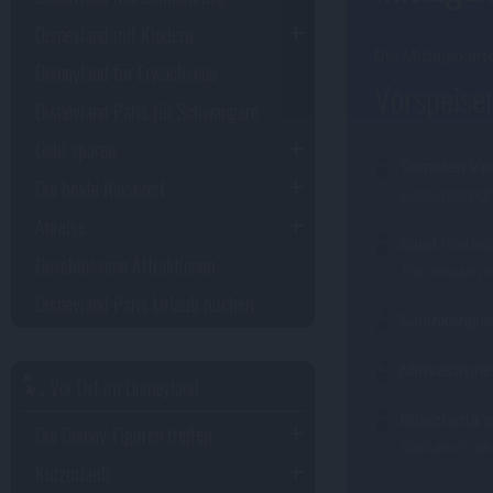
Disneyland mit Kindern
Die Mittagskarte
Disneyland für Erwachsene
Vorspeisen
Disneyland Paris für Schwangere
Geld sparen
Tomaten Vari
Die beste Reisezeit
Balsamicodr
Anreise
Salat
(Salad
Geschlossene Attraktionen
Parmesan mi
Disneyland Paris Urlaub buchen
Schinkenpla
Minsestrone
Vor Ort im Disneyland
Bruschetta m
Die Disney-Figuren treffen
Balsamicodr
Kurzurlaub