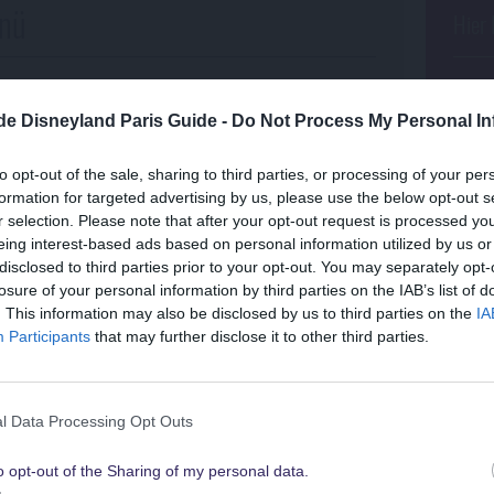
nü
Hier 
t 35 €
>>
Gün
Auf g
.de Disneyland Paris Guide -
Do Not Process My Personal In
ter von 3 bis 11 Jahren
jetz
to opt-out of the sale, sharing to third parties, or processing of your per
auptspeise, 1 Dessert und ein Getränk (Vittel 0,33 l
Angeb
formation for targeted advertising by us, please use the below opt-out s
d Orange 0,15 l
oder
Minute Maid Apfel 0,15 l
oder
r selection. Please note that after your opt-out request is processed y
>>
Dis
eing interest-based ads based on personal information utilized by us or
disclosed to third parties prior to your opt-out. You may separately opt-
lgendem Gerichten:
Kaufe
losure of your personal information by third parties on the IAB’s list of
Suchst Du
Vorspeisen (Entrées):
- si
. This information may also be disclosed by us to third parties on the
IA
die besten Angebote
Participants
that may further disclose it to other third parties.
Theme
mit Basilikum
(Minestrone au basilic)
für Disneyland Paris
>>
Pre
it knackigem Gemüse
(Mélange de semoule bio aux
l Data Processing Opt Outs
quants)
Buch
Preis
o opt-out of the Sharing of my personal data.
Schau sie Dir hier alle an
Hauptspeisen (Plats):