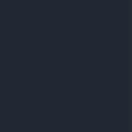
olenta und junges Gemüse
chalentieren
n, italienischer Salami, schwarzen Oliven und Steinpilzen
, Peccorino, Gorgonzola und Parmesan
akobsmuscheln, Garnelen und Artischocken
oli und Schlagsahne