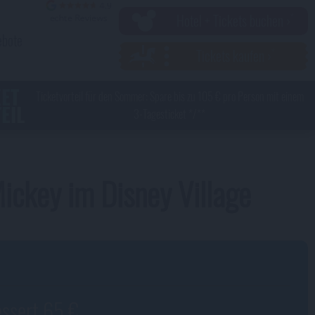
Hotel + Tickets buchen ›
ebote
Tickets kaufen ›
KET
Ticketvorteil für den Sommer: Spare bis zu 105 € pro Person mit einem
EIL
3-Tagesticket */**
ickey im Disney Village
essert 65 €