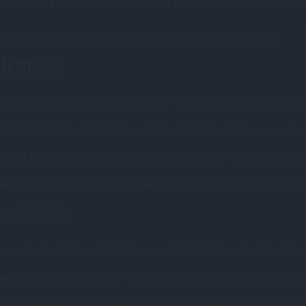
Hauptspeise, 1 Dessert, Auswahl aus den folgenden Gerichten:
(Entrées):
mit Basilikum
(Minestrone au basilic) –
dazu Crostini mit Kaviarbutt
lotine
(Ballotine de poulet) –
gefülltes Hähnchen in Pilzcreme, dazu
ine mit Foie Gras
(Terrine de volaille au foie gras) –
dazu Chutney a
tar, Lachscarpaccio & grüner Spargel
(Tartar de thon, carpaccio de
n (Plats):
oeur d'entrecôte) –
mit Pfeffersauce, Kartoffelstampf und Gemüse 
ages
(Poisson du moment) –
mit Polenta, Barolosauce und Gemüse 
ch Porchetta-Art
(Poitrine du porc facon porchetta) –
mit Salbeisa