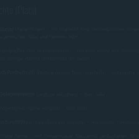
hte (Plats)
 Burger
(Italian Burger) –
mit Charolais Rind, Volkornbrötchen, Gorgo
u gemischter Salat und Pommes frites
abeljaufilet
(Dos de cabillaud rôti) –
mit einer Kruste aus Zitronen
dazu cremige Polenta und Gemüse der Saison
ch Porchetta Art
(Poitrine de porc facon porchetta) –
mit Risotta,
t Bolognesesauce
(Linguine bolognais) –
dazu Salat
t Muscheln
(Linguine vongole) –
dazu Salat
it Spinatfüllung
(Cannelloni aux épinards) –
mit Ricotta, Tomatensa
(Pizza Parma) –
mit Tomatensauce, Mozzarella, geräuchertem Schi