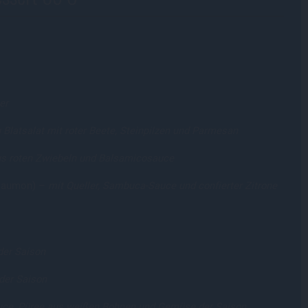
er
 Blatsalat mit roter Beete, Steinpilzen und Parmesan
us roten Zwiebeln und Balsamicosauce
 saumon) –
mit Queller, Sambuca-Sauce und confierter Zitrone
der Saison
der Saison
uce, Püree aus weißen Bohnen und Gemüse der Saison