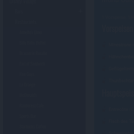
Disney Village
Bars
1 Vorspeise, 1 
Restaurants
Vorspeisen 
Annette's Diner
Billy Bobs Buffet
Minestrone 
Brasserie Rosalie
Hähnchenbal
Earl of Sandwich
Geflügelterr
Five Guys
Thunfischtar
La Grange
Hauptspeise
McDonald's
Rainforest Cafe
Entrecôte
(C
Sports Bar
Fisch des T
Starbucks Coffee
Schweinebau