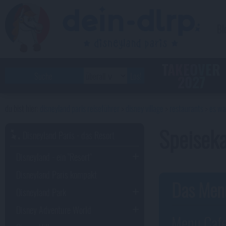
Bl
TAKEOVER
2027
disneyland paris reiseführer
disney village
restaurants
es wa
Speiseka
Disneyland Paris - das Resort
Disneyland - ein "Resort"
Disneyland Paris kompakt
Das Men
Disneyland Park
Disney Adventure World
Menu Cafe