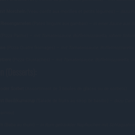
mit Morcheln
(Veau confit aux morilles et petits légumes) –
dazu P
 Riesengarnelen
(Pates linguini aux gambas) –
in einer Sauce aus S
(Pizza Parme) –
mit Tomatensauce, Büffelmozzarella, rohem Schinke
äse
(Pizza Quatre fromages) –
mit Tomatensauce, Büffelmozzarella
ntiere
(Pizza Crustachés) –
mit Tomatensauce, Büffelmozzarella, J
n (Desserts):
 oder Sorbet
(Assortiment de 3 boules de glaces ou de sorbets)
it Basilikumsirup
(Salade de fruits au sirop de basilic) –
dazu Cann
ramisu)
um
(Baba au rhum) –
in Rum getränkter Napfkuchen mit Schlagsahne