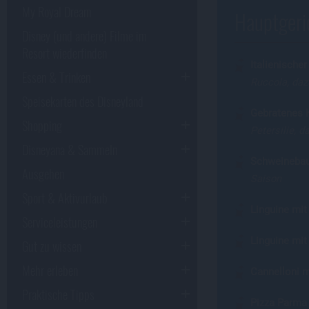
My Royal Dream
Hauptgeric
Disney (und andere) Filme im
Resort wiederfinden
Italienischer
Essen & Trinken
Ruccola, daz
Speisekarten des Disneyland
Gebratenes K
Shopping
Petersilie, 
Disneyana & Sammeln
Schweinebau
Ausgehen
Saison
Sport & Aktivurlaub
Linguine mi
Serviceleistungen
Linguine mi
Gut zu wissen
Mehr erleben
Cannelloni m
Praktische Tipps
Pizza Parma