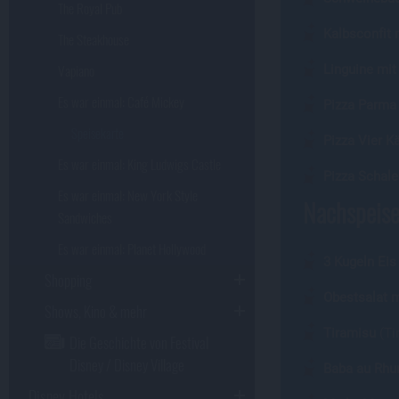
The Royal Pub
Kalbsconfit 
The Steakhouse
Vapiano
Linguine mit
Es war einmal: Café Mickey
Pizza Parma
Speisekarte
Pizza Vier K
Es war einmal: King Ludwigs Castle
Pizza Schale
Es war einmal: New York Style
Nachspeise
Sandwiches
Es war einmal: Planet Hollywood
3 Kugeln Eis
Shopping
Obestsalat m
Shows, Kino & mehr
Tiramisu
(Ti
Die Geschichte von Festival
Disney / Disney Village
Baba au Rh
Disney Hotels