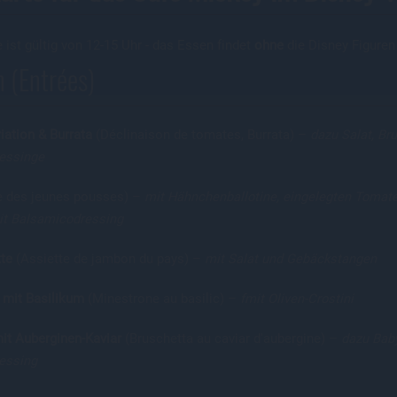
 ist gültig von 12-15 Uhr - das Essen findet
ohne
die Disney Figuren 
 (Entrées)
ation & Burrata
(Déclinaison de tomates, Burrata) –
dazu Salat, Br
essinge
e des jeunes pousses) –
mit Hähnchenballotine, eingelegten Tomate
t Balsamicodressing
tte
(Assiette de jambon du pays) –
mit Salat und Gebäckstangen
 mit Basilikum
(Minestrone au basilic) –
fmit Oliven-Crostini
it Auberginen-Kaviar
(Bruschetta au caviar d'aubergine) –
dazu Bab
essing