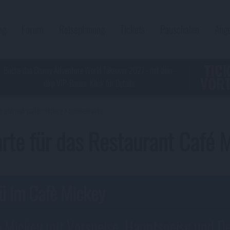
og
Forum
Reiseplanung
Tickets
Pauschalen
Ang
TIC
Buche das Disney Adventure World Takeover 2027 - mit dein-
VORT
dlrp VIP-Bonus. Klick' für Details
r einmal: café mickey
speisekarte
rte für das Restaurant Café M
ü im Cafè Mickey
 Mickey mit Vorspeise, Hauptspeise und D