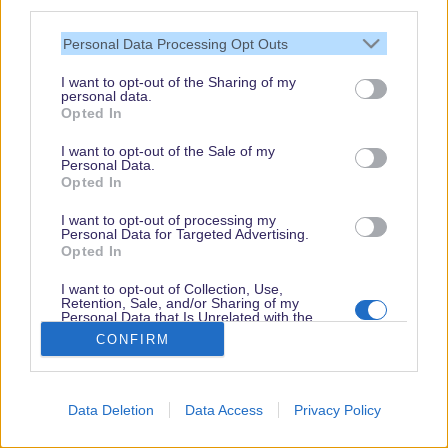
third parties.
Personal Data Processing Opt Outs
I want to opt-out of the Sharing of my
personal data.
Opted In
I want to opt-out of the Sale of my
Personal Data.
Opted In
I want to opt-out of processing my
Personal Data for Targeted Advertising.
Ein Klassiker: Ausstechplätzchen und welche
Opted In
Kombination passt da besser als der Disney-
I want to opt-out of Collection, Use,
Klassiker schlechthin: Mickey Mouse?
Retention, Sale, and/or Sharing of my
Personal Data that Is Unrelated with the
Heute backen wir mit euch tolle Mickey und Minnie
Purposes for which it was collected.
CONFIRM
Opted Out
Kekse! Die schmecken nicht nur zur
Weihnachtszeit, aber dann natürlich besonders gut
Data Deletion
Data Access
Privacy Policy
Mit den passenden Ausstechförmchen gelingen