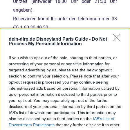
Uhrzeit (entweder 18:30 Uhr oder 21:30 Uhr
angeben).
Reservieren könnt Ihr unter der Telefonnummer: 33
(0) 1 60 30 40 50.
...weiterlesen...
dein-dlrp.de Disneyland Paris Guide -
Do Not
Process My Personal Information
If you wish to opt-out of the sale, sharing to third parties, or
processing of your personal or sensitive information for
targeted advertising by us, please use the below opt-out
Mickey und Minnie-Plätzchen –
section to confirm your selection. Please note that after your
dein-dlrp Kitchen Calamity
opt-out request is processed you may continue seeing
interest-based ads based on personal information utilized by
us or personal information disclosed to third parties prior to
your opt-out. You may separately opt-out of the further
disclosure of your personal information by third parties on the
IAB’s list of downstream participants. This information may
also be disclosed by us to third parties on the
IAB’s List of
Downstream Participants
that may further disclose it to other