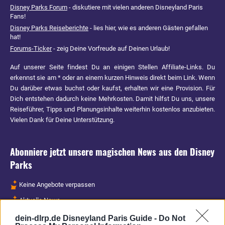
Disney Parks Forum
- diskutiere mit vielen anderen Disneyland Paris
Fans!
Disney Parks Reiseberichte
- lies hier, wie es anderen Gästen gefallen
hat!
Forums-Ticker
- zeig Deine Vorfreude auf Deinen Urlaub!
Auf unserer Seite findest Du an einigen Stellen Affiliate-Links. Du
erkennst sie am * oder an einem kurzen Hinweis direkt beim Link. Wenn
Du darüber etwas buchst oder kaufst, erhalten wir eine Provision. Für
Dich entstehen dadurch keine Mehrkosten. Damit hilfst Du uns, unsere
Reiseführer, Tipps und Planungsinhalte weiterhin kostenlos anzubieten.
Vielen Dank für Deine Unterstützung.
Abonniere jetzt unsere magischen News aus den
Disney
Parks
Keine Angebote verpassen
Aktuelle News
Spannende Lesetipps
dein-dlrp.de Disneyland Paris Guide -
Do Not