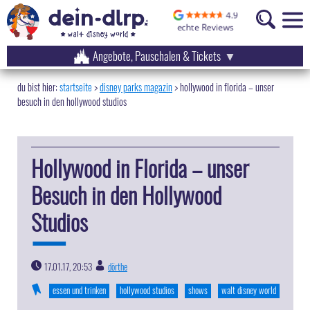
Angebote, Pauschalen & Tickets
startseite
disney parks magazin
>
hollywood in florida – unser
besuch in den hollywood studios
Hollywood in Florida – unser
Besuch in den Hollywood
Studios
17.01.17, 20:53
dörthe
|
essen und trinken
hollywood studios
shows
walt disney world