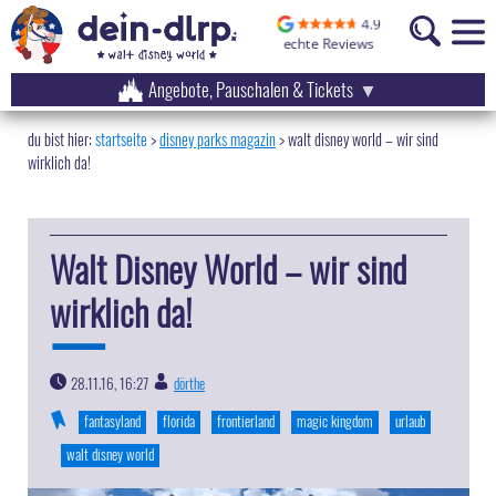
Angebote, Pauschalen & Tickets
startseite
disney parks magazin
>
walt disney world – wir sind
wirklich da!
Walt Disney World – wir sind
wirklich da!
28.11.16, 16:27
dörthe
|
fantasyland
florida
frontierland
magic kingdom
urlaub
walt disney world