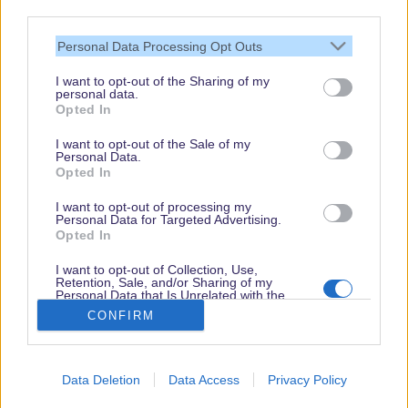
third parties.
Vielen Dank,
dass Du unsere
Personal Data Processing Opt Outs
Seite liest.
I want to opt-out of the Sharing of my
Schau regelmäßig
personal data.
wieder rein!
Opted In
I want to opt-out of the Sale of my
Personal Data.
Opted In
© dein-dlrp | Einige Elemente ©Disney. dein-dlrp ist ein Reiseführer für
Disneyland Paris & Walt Disney World und ist unabhängig von "The Walt
I want to opt-out of processing my
Disney Company", "EuroDisney S.C.A." oder deren Tochter- sowie
Personal Data for Targeted Advertising.
Partnerunternehmen.
Opted In
* Affiliate-Links, ** Ausgewählte Anreisedaten, Hotels und Zimmerkategorien. Es
gelten Buchungsbedingungen.
I want to opt-out of Collection, Use,
Retention, Sale, and/or Sharing of my
Impressum
|
Datenschutzerklärung
Personal Data that Is Unrelated with the
Purposes for which it was collected.
CONFIRM
Opted Out
Data Deletion
Data Access
Privacy Policy