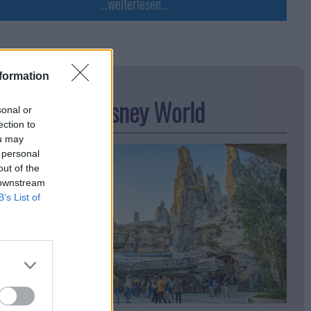
...weiterlesen...
formation
 die Macht mit Dir sein
ar Wars in Disney World
sonal or
ection to
ou may
 personal
out of the
 downstream
B’s List of