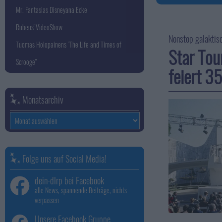
Mr. Fantasias Disneyana Ecke
Rubeus' VideoShow
Nonstop galaktis
Tuomas Holopainens "The Life and Times of
Star Tou
Scrooge"
feiert 3
Monatsarchiv
Monatsarchiv
Folge uns auf Social Media!
dein-dlrp bei Facebook
alle News, spannende Beiträge, nichts
verpassen
Unsere Facebook Gruppe