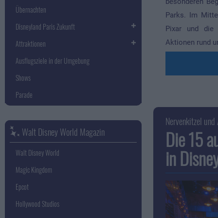
besonderen Beg
Übernachten
Parks. Im Mitt
Disneyland Paris Zukunft
Pixar und die 
Aktionen rund u
Attraktionen
Ausflugsziele in der Umgebung
Shows
Parade
Nervenkitzel und 
Walt Disney World Magazin
Die 15 a
in Disne
Walt Disney World
Magic Kingdom
Epcot
Hollywood Studios