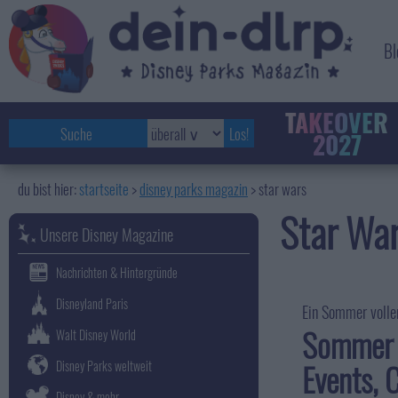
Bl
TAKEOVER
2027
startseite
disney parks magazin
>
star wars
Star Wa
Unsere Disney Magazine
Nachrichten & Hintergründe
Disneyland Paris
Ein Sommer volle
Sommer 
Walt Disney World
Events, 
Disney Parks weltweit
Disney & mehr