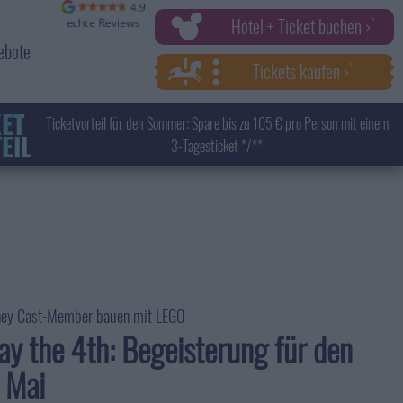
Hotel + Ticket buchen ›
ebote
Tickets kaufen ›
KET
Ticketvorteil für den Sommer: Spare bis zu 105 € pro Person mit einem
EIL
3-Tagesticket */**
ney Cast-Member bauen mit LEGO
y the 4th: Begeisterung für den
 Mai