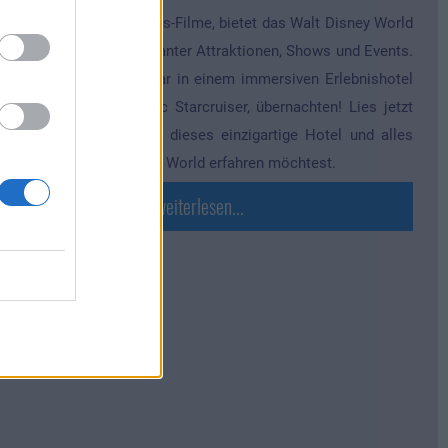
t Du ein Fan der Star Wars-Filme, bietet das Walt Disney World
ort eine Menge interessanter Attraktionen, Shows und Events.
tlerweile kannst Du sogar in einem immersiven Erlebnishotel
send dazu, dem Galactic Starcruiser, übernachten! Lies jetzt
ter, wenn Du mehr über dieses einzigartige Hotel und alles
d um Star Wars in Disney World erfahren möchtest.
...weiterlesen...