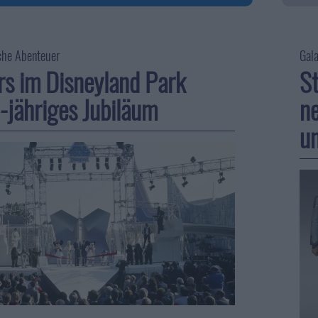
che Abenteuer
Gala
rs im Disneyland Park
St
5-jähriges Jubiläum
ne
u