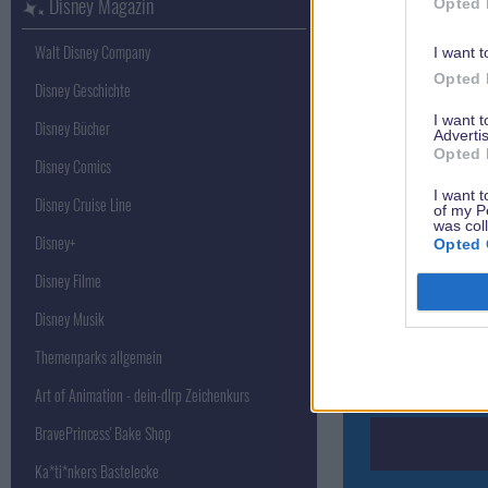
Disney Magazin
Opted 
Walt Disney Company
I want t
Opted 
Disney Geschichte
I want 
Disney Bücher
Advertis
Lange mussten S
Opted 
Disney Comics
weit: Die lang 
I want t
Disney Cruise Line
of my P
gekommen! Und j
was col
Disney+
kleinen Disney
Opted 
Wars: Tales fr
Disney Filme
Du einen virtu
Disney Musik
machen. Aller
Themenparks allgemein
gedulden als fü
Art of Animation - dein-dlrp Zeichenkurs
Spiel erst im Ap
BravePrincess' Bake Shop
Ka*ti*nkers Bastelecke