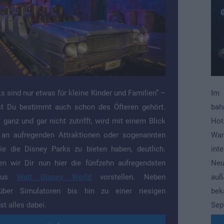
s sind nur etwas für kleine Kinder und Familien” –
Im 
st Du bestimmt auch schon des Öfteren gehört.
bah
ganz und gar nicht zutrifft, wird mit einem Blick
Hot
t an aufregenden Attraktionen oder sogenannten
War
 die die Disney Parks zu bieten haben, deutlich.
int
n wir Dir nun hier die fünfzehn aufregendsten
Neu
 aus
Walt Disney World
vorstellen. Neben
auß
über Simulatoren bis hin zu einer riesigen
bek
t alles dabei.
Sep