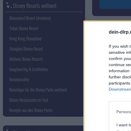
Disney Resorts weltweit
Disneyland Resort (Anaheim)
Tokyo Disney Resort
dein-dlrp
Reisen in ferne G
Hong Kong Disneyland
Auf ins v
If you wish 
Shanghai Disney Resort
sensitive in
Tales fr
Weitere Disney Resorts
confirm you
Enhanced
continue se
Imagineering & Architektur
information 
VR2
further disc
Reiseberichte
participants
Reisetipps für die Disney Parks weltweit
Downstream 
Disney Restaurants im Test
Rezepte aus den Disney Parks
Persona
I want t