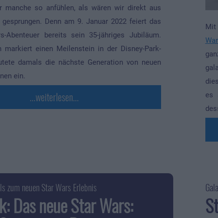
r manche so anfühlen, als wären wir direkt aus
gesprungen. Denn am 9. Januar 2022 feiert das
Mit
s-Abenteuer bereits sein 35-jähriges Jubiläum.
War
n markiert einen Meilenstein in der Disney-Park-
gan
äutete damals die nächste Generation von neuen
gal
nen ein.
die
...weiterlesen...
es 
des
ls zum neuen Star Wars Erlebnis
Gala
ok: Das neue Star Wars:
St