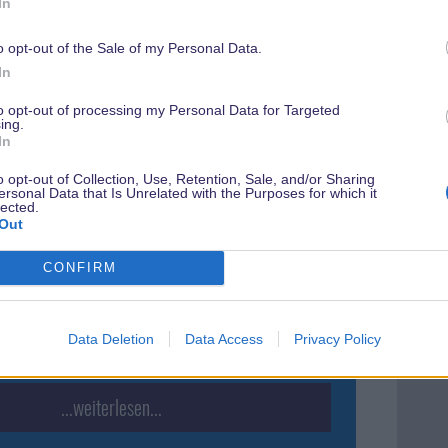
In
Bis
o opt-out of the Sale of my Personal Data.
Res
In
Mit
pas
to opt-out of processing my Personal Data for Targeted
ing.
wei
pielefans warten, aber nun war es vor kurzem so
In
run
ersehnte Playstation VR2 Brille ist auf den Markt
o opt-out of Collection, Use, Retention, Sale, and/or Sharing
ersonal Data that Is Unrelated with the Purposes for which it
etzt fragst Du Dich sicher, was das mit unserem
lected.
 Parks Blog zu tun hat. Ganz einfach: Mit Star
Out
om the Galaxy´s Edge – Enhanced Edition kannst
CONFIRM
ellen Abstecher nach Batuu bzw.
Galaxy´s Edge
dings musst Du Dich dafür noch etwas länger
r die VR Brille, denn anders als diese kommt das
Data Deletion
Data Access
Privacy Policy
ril auf den Markt.
...weiterlesen...