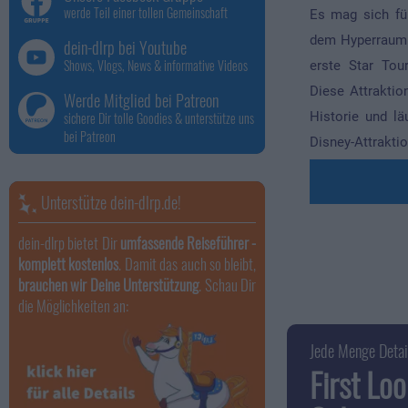
werde Teil einer tollen Gemeinschaft
Es mag sich fü
dem Hyperraum 
dein-dlrp bei Youtube
Shows, Vlogs, News & informative Videos
erste Star Tour
Diese Attraktio
Werde Mitglied bei Patreon
Historie und l
sichere Dir tolle Goodies & unterstütze uns
bei Patreon
Disney-Attraktio
Unterstütze dein-dlrp.de!
dein-dlrp bietet Dir
umfassende Reiseführer -
komplett kostenlos
. Damit das auch so bleibt,
brauchen wir Deine Unterstützung
. Schau Dir
die Möglichkeiten an:
Jede Menge Detai
First Lo