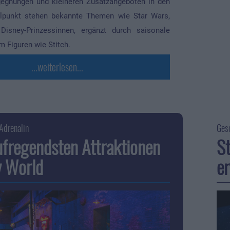
egnungen und kleineren Zusatzangeboten in den
elpunkt stehen bekannte Themen wie Star Wars,
Disney-Prinzessinnen, ergänzt durch saisonale
m Figuren wie Stitch.
...weiterlesen...
Adrenalin
Gesc
ufregendsten Attraktionen
St
y World
er