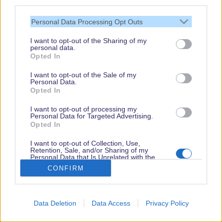
März in Walt Disney World zu berichten. Wenn Ihr
third parties.
es ganz genau wissen wollt, findet Ihr hier jetzt alle
Personal Data Processing Opt Outs
wichtigen Informationen und alle Neuigkeiten auf
I want to opt-out of the Sharing of my
einen Blick.
personal data.
Opted In
...weiterlesen...
I want to opt-out of the Sale of my
Personal Data.
Opted In
I want to opt-out of processing my
Personal Data for Targeted Advertising.
Neues aus Disney World
Opted In
Der Walt Disney World News
I want to opt-out of Collection, Use,
Roundup Februar 2022
Retention, Sale, and/or Sharing of my
Personal Data that Is Unrelated with the
Purposes for which it was collected.
CONFIRM
Opted Out
Data Deletion
Data Access
Privacy Policy