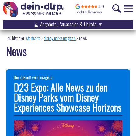
Angebote, Pauschalen & Tickets
startseite
disney parks magazin
>
news
News
Die Zukunft wird magisch
D23 Expo: Alle News zu den
Disney Parks vom Disney
Experiences Showcase Horizons