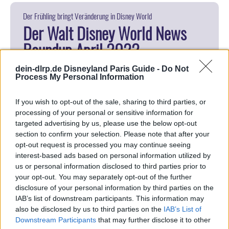
Der Frühling bringt Veränderung in Disney World
Der Walt Disney World News
Roundup April 2022
dein-dlrp.de Disneyland Paris Guide -
Do Not
Process My Personal Information
If you wish to opt-out of the sale, sharing to third parties, or
processing of your personal or sensitive information for
targeted advertising by us, please use the below opt-out
section to confirm your selection. Please note that after your
opt-out request is processed you may continue seeing
interest-based ads based on personal information utilized by
us or personal information disclosed to third parties prior to
your opt-out. You may separately opt-out of the further
Der Start des Epcot International Flower & Garden
disclosure of your personal information by third parties on the
IAB’s list of downstream participants. This information may
Festivals, Änderungen bei Genie+, jede Menge
also be disclosed by us to third parties on the
IAB’s List of
neues Merchandise und vieles mehr gibt es vom
Downstream Participants
that may further disclose it to other