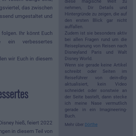
diese magische Welt zu
gsviertel, das zwischen
nehmen, Dir Details und
Hintergründe zu zeigen, die auf
assend umgestaltet und
den ersten Blick gar nicht
auffallen.
folgen. Ihr könnt Euch
Zudem ist sie besonders aktiv
bei allen Fragen rund um die
 ein verbessertes
Reiseplanung von Reisen nach
Disneyland Paris und Walt
llen wir Euch in diesem
Disney World.
Wenn sie gerade keine Artikel
schreibt oder Seiten im
Reiseführer von dein-dlrp
aktualisiert, kein Video
essertes
schneidet oder sonstwie an
der Seite bastelt, dann stecke
ich meine Nase vermutlich
gerade in ein Imagineering-
Buch.
isney hieß, feiert 2022
Mehr über
Dörthe
ngen in diesem Teil von