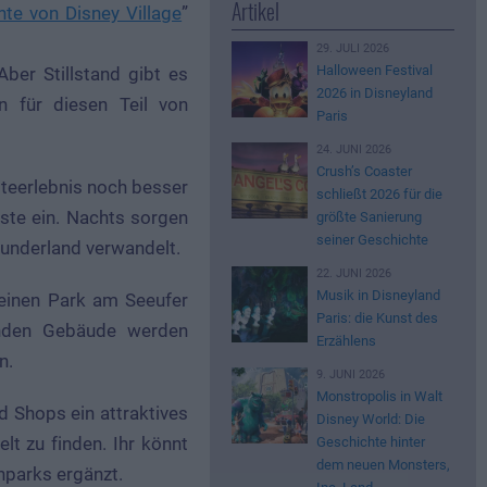
Artikel
hte von Disney Village
”
29. JULI 2026
Halloween Festival
ber Stillstand gibt es
2026 in Disneyland
n für diesen Teil von
Paris
24. JUNI 2026
Crush’s Coaster
ästeerlebnis noch besser
schließt 2026 für die
äste ein. Nachts sorgen
größte Sanierung
seiner Geschichte
Wunderland verwandelt.
22. JUNI 2026
Musik in Disneyland
 einen Park am Seeufer
Paris: die Kunst des
enden Gebäude werden
Erzählens
n.
9. JUNI 2026
Monstropolis in Walt
d Shops ein attraktives
Disney World: Die
lt zu finden. Ihr könnt
Geschichte hinter
dem neuen Monsters,
nparks ergänzt.