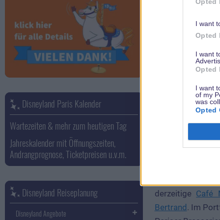
Opted 
I want t
Opted 
I want 
Advertis
Opted 
I want t
of my P
Disneyland Paris Kalender
was col
Opted 
Wartezeiten & mehr zum heutigen Tag
Jahreskalender mit Öffnungszeiten,
Andrangprognose, Ticketpreisen u.v.m.
Der erste Schri
Disneyland Reiseplanung
derzeitige
Café 
Bertrand
. Im Por
Disneyland Angebote