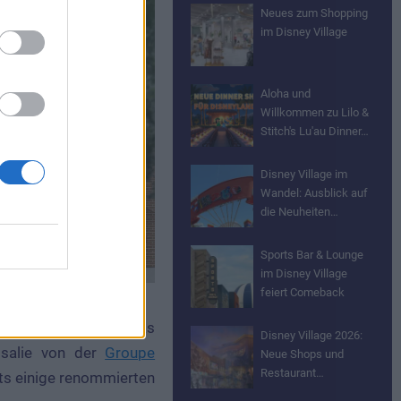
Neues zum Shopping
im Disney Village
Aloha und
Willkommen zu Lilo &
Stitch's Lu'au Dinner…
Disney Village im
Wandel: Ausblick auf
die Neuheiten…
Sports Bar & Lounge
im Disney Village
feiert Comeback
asserie sein, die das
Disney Village 2026:
osalie von der
Groupe
Neue Shops und
Restaurant…
its einige renommierten