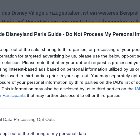
 Paris auf Resort-Ebene neu gestalten, insbesondere mi
plan im Walt Disney Studios Park. Wir freuen uns sehr darau
.de Disneyland Paris Guide -
Do Not Process My Personal In
se Konzepte in den Bezirk zu bringen, die eine neue Gene
 werden, egal ob sie aus unseren nahe gelegenen Resort
to opt-out of the sale, sharing to third parties, or processing of your per
formation for targeted advertising by us, please use the below opt-out s
n kommen. Wir können es kaum erwarten, unsere Gäste zu
r selection. Please note that after your opt-out request is processed y
ern, was wir auf Lager haben
eing interest-based ads based on personal information utilized by us or
disclosed to third parties prior to your opt-out. You may separately opt-
losure of your personal information by third parties on the IAB’s list of
. This information may also be disclosed by us to third parties on the
IA
Participants
that may further disclose it to other third parties.
ne neue französische Brasserie am Lake D
l Data Processing Opt Outs
o opt-out of the Sharing of my personal data.