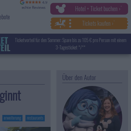
Hotel + Ticket buchen ›
ebote
Tickets kaufen ›
KET
Ticketvorteil für den Sommer: Spare bis zu 105 € pro Person mit einem
EIL
3-Tagesticket */**
Über den Autor
ginnt
erweiterung
restaurants