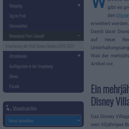
W
Shopping
gibt es g
den
Disne
Tag im Park
erweitert werden.
Übernachten
Damit lässt Disn
Disneyland Paris Zukunft
auf neue Rest
Erweiterung der Walt Disney Studios 2019-2031
Unterhaltungsang
Was der mehrjähri
Attraktionen
Artikel vor.
Ausflugsziele in der Umgebung
Shows
Ein mehrjä
Parade
Disney Vill
Monatsarchiv
Das Disney Villag
Monatsarchiv
sein 30jähriges B