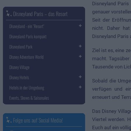
Disneyland Paris 
genauer vorstelle
Disneyland Paris – das Resort
Seit der Eröffnu
Disneyland - ein "Resort"
nicht. Daher ha
Disneyland Paris 
Disneyland Paris kompakt
Disneyland Park
Ziel ist es, eine
Disney Adventure World
macht. Tagsüber 
Tausende von Lich
Disney Village
Disney Hotels
Sobald die Umges
Hotels in der Umgebung
verfügen und ei
erneuert und Terr
Events, Shows & Saisonales
Das Disney Villa
Folge uns auf Social Media!
Viertel werden. H
Euch auf ein völl