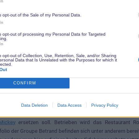
In
o opt-out of the Sale of my Personal Data.
In
to opt-out of processing my Personal Data for Targeted
ing.
In
o opt-out of Collection, Use, Retention, Sale, and/or Sharing
ersonal Data that Is Unrelated with the Purposes for which it
lected.
Out
CONFIRM
Konzeptzeichnung zur Brasserie Rosalie für das Disney Village
Data Deletion
Data Access
Privacy Policy
tt der Umgestaltung wird eine moderne französische Br
Mickey
ersetzen soll. Betrieben wird das Restaurant R
tfolio der Groupe Betrand befinden sich unter anderem bere