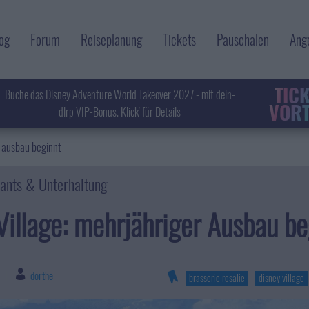
og
Forum
Reiseplanung
Tickets
Pauschalen
Ang
TIC
Buche das Disney Adventure World Takeover 2027 - mit dein-
VORT
dlrp VIP-Bonus. Klick' für Details
r ausbau beginnt
rants & Unterhaltung
Village: mehrjähriger Ausbau be
dörthe
|
brasserie rosalie
disney village