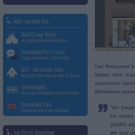
Mehr von dein-dlrp
Walt Disney World
der große deutsche Reiseführer
Disneyland Paris Forum
Fragen, Antworten, Leute treffen
Das Restaurant be
MSE - Die Disney Seite
Neben dem klass
die große Seite rund um alles zu Disney
inspirierten Ger
Orlandoparks
Mitnehmen auswäh
die besten Aktivitäten rund um Orlando
Disneyland Paris
“Wir freuen uns über die Zusammenarbeit mit außergewöhnlichen Marken, mit denen
English version of our guidebook
wir starke
geführt wi
Vor Ort im Disneyland
Wir sind d