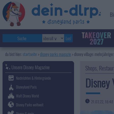
Bl
TAKEOVER
2027
startseite
disney parks magazin
>
disney village: mehrjährige
Unsere Disney Magazine
Shops, Restau
Disney 
Nachrichten & Hintergründe
Disneyland Paris
Walt Disney World
21.03.22, 18:48
Disney Parks weltweit
Disney & mehr