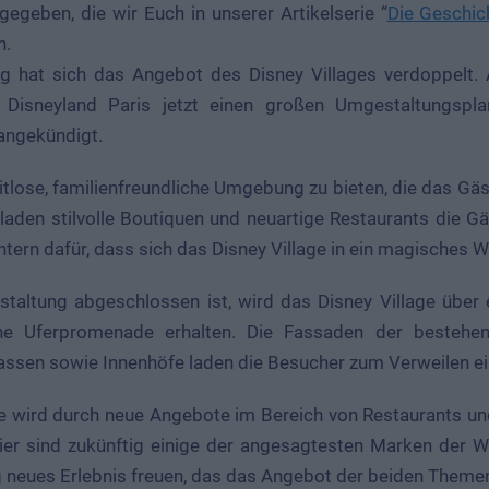
gegeben, die wir Euch in unserer Artikelserie “
Die Geschic
n.
ng hat sich das Angebot des Disney Villages verdoppelt. A
t Disneyland Paris jetzt einen großen Umgestaltungspla
angekündigt.
 zeitlose, familienfreundliche Umgebung zu bieten, die das G
laden stilvolle Boutiquen und neuartige Restaurants die G
tern dafür, dass sich das Disney Village in ein magisches 
taltung abgeschlossen ist, wird das Disney Village über
ne Uferpromenade erhalten. Die Fassaden der besteh
assen sowie Innenhöfe laden die Besucher zum Verweilen ei
ge wird durch neue Angebote im Bereich von Restaurants un
ier sind zukünftig einige der angesagtesten Marken der We
ig neues Erlebnis freuen, das das Angebot der beiden Theme