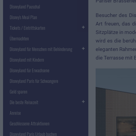
Pariser Brasserie
Disneyland Pauschal
Besucher des Dis
Disney's Meal Plan
Art freuen, das d
Tickets / Eintrittskarten
Sitzplätze in mode
Übernachten
wird es die berü
Disneyland für Menschen mit Behinderung
eleganten Rahmen
die Terrasse mit 
Disneyland mit Kindern
Disneyland für Erwachsene
Disneyland Paris für Schwangere
Geld sparen
Die beste Reisezeit
Anreise
Geschlossene Attraktionen
Disneyland Paris Urlaub buchen