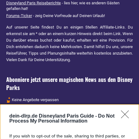
Disneyland Paris Reiseberichte
- lies hier, wie es anderen Gästen
gefallen hat!
Forums-Ticker
- zeig Deine Vorfreude auf Deinen Urlaub!
Auf unserer Seite findest Du an einigen Stellen Affiliate-Links. Du
erkennst sie am * oder an einem kurzen Hinweis direkt beim Link. Wenn
Du darüber etwas buchst oder kaufst, erhalten wir eine Provision. Für
Dich entstehen dadurch keine Mehrkosten. Damit hilfst Du uns, unsere
Reiseführer, Tipps und Planungsinhalte weiterhin kostenlos anzubieten.
Vielen Dank für Deine Unterstützung.
Abonniere jetzt unsere magischen News aus den
Disney
Parks
Keine Angebote verpassen
Aktuelle News
dein-dlrp.de Disneyland Paris Guide -
Do Not
Spannende Lesetipps
Process My Personal Information
Gratis und jederzeit kündbar
If you wish to opt-out of the sale, sharing to third parties, or