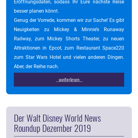
Eröffnungsdaten, sodass Ihr Eure nächste Reise
besser planen könnt.
Genug der Vorrede, kommen wir zur Sache! Es gibt
Neuigkeiten zu Mickey & Minnie’s Runaway
Railway, zum Mickey Shorts Theater, zu neuen
Attraktionen in Epcot, zum Restaurant Space220
zum Star Wars Hotel und vielen anderen Dingen.
Aber, der Reihe nach.
...weiterlesen...
Der Walt Disney World News
Roundup Dezember 2019