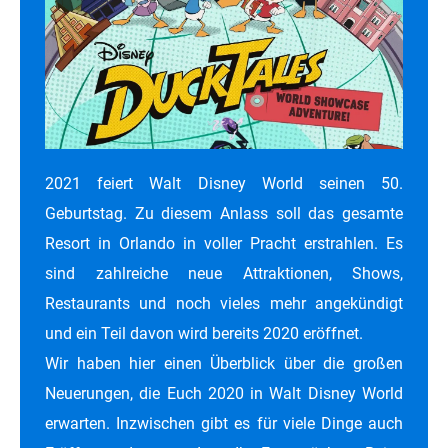
2021 feiert Walt Disney World seinen 50.
Geburtstag. Zu diesem Anlass soll das gesamte
Resort in Orlando in voller Pracht erstrahlen. Es
sind zahlreiche neue Attraktionen, Shows,
Restaurants und noch vieles mehr angekündigt
und ein Teil davon wird bereits 2020 eröffnet.
Wir haben hier einen Überblick über die großen
Neuerungen, die Euch 2020 in Walt Disney World
erwarten. Inzwischen gibt es für viele Dinge auch