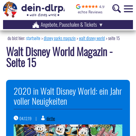
Angebote, Pauschalen & Tickets
startseite
disney parks magazin
>
walt disney world
>
seite 15
Walt Disney World Magazin -
Seite 15
2020 in Walt Disney World: ein Jahr
voller Neuigkeiten
04.12.19
dörthe
|