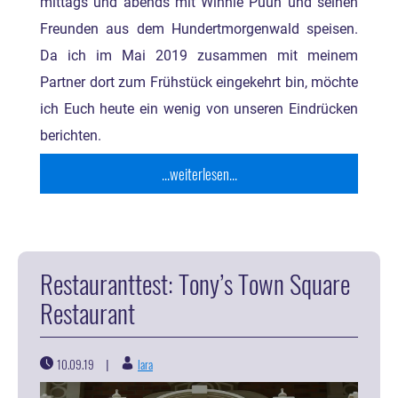
mittags und abends mit Winnie Puuh und seinen
Freunden aus dem Hundertmorgenwald speisen.
Da ich im Mai 2019 zusammen mit meinem
Partner dort zum Frühstück eingekehrt bin, möchte
ich Euch heute ein wenig von unseren Eindrücken
berichten.
...weiterlesen...
Restauranttest: Tony’s Town Square
Restaurant
10.09.19
lara
|