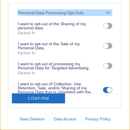
third parties.
Resort des vergangenen Monats erfahrt. Neben
dem Eröffnungs-Termin der Star Wars: Rise of the
Personal Data Processing Opt Outs
Resistance Attraktion in Disney’s Hollywood
I want to opt-out of the Sharing of my
personal data.
Studios gibt es Neuigkeiten zu dem neu eröffneten
Opted In
Gran Destino Tower in Disney’s Coronado Springs
I want to opt-out of the Sale of my
Resort. Ausserdem wurden die Medaillen für das
Personal Data.
Opted In
kommende Walt Disney World Marathon Weekend
bekannt gegeben, neue Paradewagen für die Booh
I want to opt-out of processing my
Personal Data for Targeted Advertising.
to You!-Parade gezeigt & vieles mehr. Macht es
Opted In
Euch gemütlich und genießt die Fahrt, wir
I want to opt-out of Collection, Use,
Retention, Sale, and/or Sharing of my
wünschen viel Spaß beim durchlesen.
Personal Data that Is Unrelated with the
Purposes for which it was collected.
CONFIRM
Opted Out
...weiterlesen...
Data Deletion
Data Access
Privacy Policy