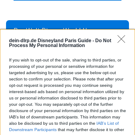
Der Walt Disney World News
Roundup August 2019
dein-dlrp.de Disneyland Paris Guide -
Do Not
Process My Personal Information
06.08.19
severin
|
If you wish to opt-out of the sale, sharing to third parties, or
processing of your personal or sensitive information for
targeted advertising by us, please use the below opt-out
section to confirm your selection. Please note that after your
opt-out request is processed you may continue seeing
interest-based ads based on personal information utilized by
us or personal information disclosed to third parties prior to
your opt-out. You may separately opt-out of the further
disclosure of your personal information by third parties on the
Steigt ein, denn wir nehmen Euch dieses Mal auf
IAB’s list of downstream participants. This information may
eine gemütliche Gondelfahrt mit, in der Ihr die
also be disclosed by us to third parties on the
IAB’s List of
aktuellsten News aus dem Walt Disney World
Downstream Participants
that may further disclose it to other