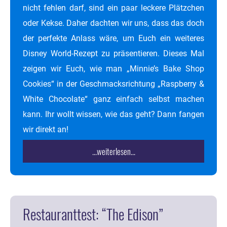
nicht fehlen darf, sind ein paar leckere Plätzchen
oder Kekse. Daher dachten wir uns, dass das doch
der perfekte Anlass wäre, um Euch ein weiteres
Disney World-Rezept zu präsentieren. Dieses Mal
zeigen wir Euch, wie man „Minnie’s Bake Shop
Cookies“ in der Geschmacksrichtung „Raspberry &
White Chocolate“ ganz einfach selbst machen
kann. Ihr wollt wissen, wie das geht? Dann fangen
wir direkt an!
...weiterlesen...
Restauranttest: “The Edison”