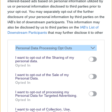
interest-based ads based on personal information utilized by
us or personal information disclosed to third parties prior to
your opt-out. You may separately opt-out of the further
disclosure of your personal information by third parties on the
IAB’s list of downstream participants. This information may
also be disclosed by us to third parties on the
IAB’s List of
Downstream Participants
that may further disclose it to other
third parties.
Vielen Dank,
dass Du unsere
Personal Data Processing Opt Outs
Seite liest.
I want to opt-out of the Sharing of my
Schau regelmäßig
personal data.
wieder rein!
Opted In
I want to opt-out of the Sale of my
Personal Data.
Opted In
© dein-dlrp | Einige Elemente ©Disney. dein-dlrp ist ein Reiseführer für
Disneyland Paris & Walt Disney World und ist unabhängig von "The Walt
I want to opt-out of processing my
Disney Company", "EuroDisney S.C.A." oder deren Tochter- sowie
Personal Data for Targeted Advertising.
Partnerunternehmen.
Opted In
* Affiliate-Links, ** Ausgewählte Anreisedaten, Hotels und Zimmerkategorien. Es
gelten Buchungsbedingungen.
I want to opt-out of Collection, Use,