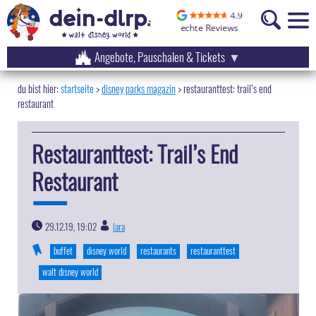
Angebote, Pauschalen & Tickets
startseite
disney parks magazin
>
restauranttest: trail’s end
restaurant
Restauranttest: Trail’s End
Restaurant
29.12.19, 19:02
lara
|
buffet
disney world
restaurants
restauranttest
walt disney world