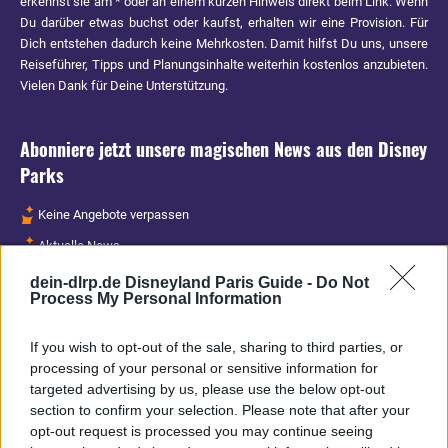
erkennst sie am * oder an einem kurzen Hinweis direkt beim Link. Wenn
Du darüber etwas buchst oder kaufst, erhalten wir eine Provision. Für
Dich entstehen dadurch keine Mehrkosten. Damit hilfst Du uns, unsere
Reiseführer, Tipps und Planungsinhalte weiterhin kostenlos anzubieten.
Vielen Dank für Deine Unterstützung.
Abonniere jetzt unsere magischen News aus den
Disney
Parks
Keine Angebote verpassen
Aktuelle News
Spannende Lesetipps
dein-dlrp.de Disneyland Paris Guide -
Do Not
Process My Personal Information
Gratis und jederzeit kündbar
If you wish to opt-out of the sale, sharing to third parties, or
processing of your personal or sensitive information for
targeted advertising by us, please use the below opt-out
section to confirm your selection. Please note that after your
opt-out request is processed you may continue seeing