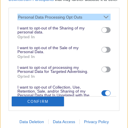
third parties.
Vielen Dank,
Personal Data Processing Opt Outs
dass Du unsere
Seite liest.
I want to opt-out of the Sharing of my
personal data.
Schau regelmäßig
Opted In
wieder rein!
I want to opt-out of the Sale of my
Personal Data.
Opted In
© dein-dlrp | Einige Elemente ©Disney. dein-dlrp ist ein Reiseführer für
I want to opt-out of processing my
Disneyland Paris & Walt Disney World und ist unabhängig von "The Walt
Personal Data for Targeted Advertising.
Disney Company", "EuroDisney S.C.A." oder deren Tochter- sowie
Opted In
Partnerunternehmen.
* Affiliate-Links
I want to opt-out of Collection, Use,
Retention, Sale, and/or Sharing of my
Impressum
|
Datenschutzerklärung
Personal Data that Is Unrelated with the
Purposes for which it was collected.
CONFIRM
Opted Out
Data Deletion
Data Access
Privacy Policy