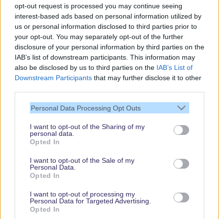
opt-out request is processed you may continue seeing
interest-based ads based on personal information utilized by
us or personal information disclosed to third parties prior to
your opt-out. You may separately opt-out of the further
disclosure of your personal information by third parties on the
IAB’s list of downstream participants. This information may
also be disclosed by us to third parties on the
IAB’s List of
Downstream Participants
that may further disclose it to other
third parties.
Vielen Dank,
Personal Data Processing Opt Outs
dass Du unsere
Seite liest.
I want to opt-out of the Sharing of my
personal data.
Schau regelmäßig
Opted In
wieder rein!
I want to opt-out of the Sale of my
Personal Data.
Opted In
© dein-dlrp | Einige Elemente ©Disney. dein-dlrp ist ein Reiseführer für
I want to opt-out of processing my
Disneyland Paris & Walt Disney World und ist unabhängig von "The Walt
Personal Data for Targeted Advertising.
Disney Company", "EuroDisney S.C.A." oder deren Tochter- sowie
Opted In
Partnerunternehmen.