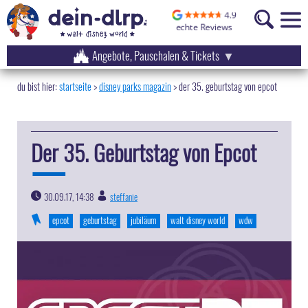
Angebote, Pauschalen & Tickets
startseite
disney parks magazin
>
der 35. geburtstag von epcot
Der 35. Geburtstag von Epcot
30.09.17, 14:38
steffanie
|
epcot
geburtstag
jubiläum
walt disney world
wdw