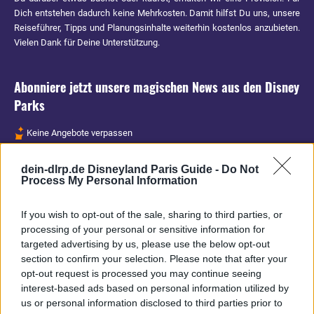
Dich entstehen dadurch keine Mehrkosten. Damit hilfst Du uns, unsere
Reiseführer, Tipps und Planungsinhalte weiterhin kostenlos anzubieten.
Vielen Dank für Deine Unterstützung.
Abonniere jetzt unsere magischen News aus den
Disney
Parks
Keine Angebote verpassen
Aktuelle News
dein-dlrp.de Disneyland Paris Guide -
Do Not
Spannende Lesetipps
Process My Personal Information
Gratis und jederzeit kündbar
If you wish to opt-out of the sale, sharing to third parties, or
processing of your personal or sensitive information for
targeted advertising by us, please use the below opt-out
section to confirm your selection. Please note that after your
opt-out request is processed you may continue seeing
interest-based ads based on personal information utilized by
us or personal information disclosed to third parties prior to