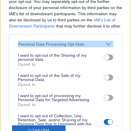
your opt-out. You may separately opt-out of the further
disclosure of your personal information by third parties on the
IAB’s list of downstream participants. This information may
also be disclosed by us to third parties on the
IAB’s List of
Downstream Participants
that may further disclose it to other
third parties.
Vielen Dank,
Personal Data Processing Opt Outs
dass Du unsere
Seite liest.
I want to opt-out of the Sharing of my
personal data.
Schau regelmäßig
Opted In
wieder rein!
I want to opt-out of the Sale of my
Personal Data.
Opted In
© dein-dlrp | Einige Elemente ©Disney. dein-dlrp ist ein Reiseführer für
I want to opt-out of processing my
Disneyland Paris & Walt Disney World und ist unabhängig von "The Walt
Personal Data for Targeted Advertising.
Disney Company", "EuroDisney S.C.A." oder deren Tochter- sowie
Opted In
Partnerunternehmen.
* Affiliate-Links
I want to opt-out of Collection, Use,
Retention, Sale, and/or Sharing of my
Impressum
|
Datenschutzerklärung
Personal Data that Is Unrelated with the
Purposes for which it was collected.
CONFIRM