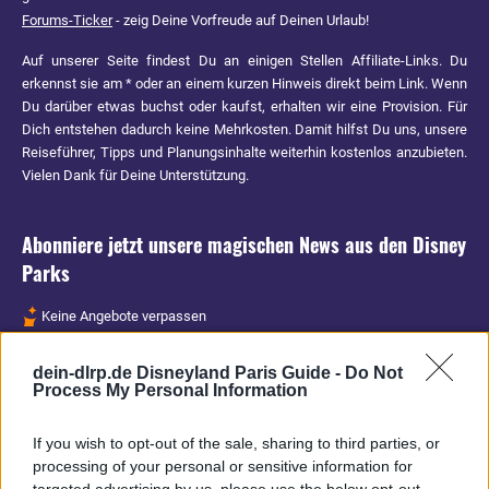
Forums-Ticker
- zeig Deine Vorfreude auf Deinen Urlaub!
Auf unserer Seite findest Du an einigen Stellen Affiliate-Links. Du
erkennst sie am * oder an einem kurzen Hinweis direkt beim Link. Wenn
Du darüber etwas buchst oder kaufst, erhalten wir eine Provision. Für
Dich entstehen dadurch keine Mehrkosten. Damit hilfst Du uns, unsere
Reiseführer, Tipps und Planungsinhalte weiterhin kostenlos anzubieten.
Vielen Dank für Deine Unterstützung.
Abonniere jetzt unsere magischen News aus den
Disney
Parks
Keine Angebote verpassen
Aktuelle News
dein-dlrp.de Disneyland Paris Guide -
Do Not
Spannende Lesetipps
Process My Personal Information
Gratis und jederzeit kündbar
If you wish to opt-out of the sale, sharing to third parties, or
processing of your personal or sensitive information for