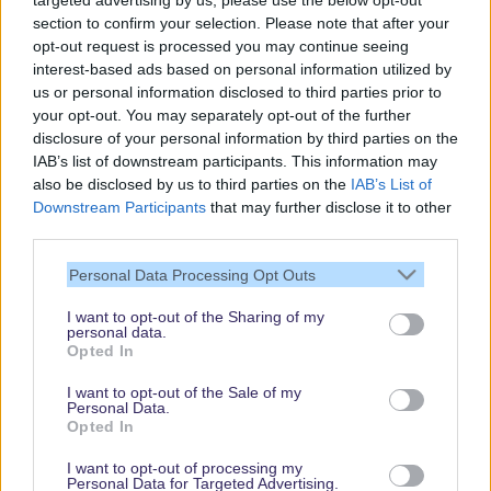
targeted advertising by us, please use the below opt-out
section to confirm your selection. Please note that after your
opt-out request is processed you may continue seeing
interest-based ads based on personal information utilized by
us or personal information disclosed to third parties prior to
your opt-out. You may separately opt-out of the further
disclosure of your personal information by third parties on the
IAB’s list of downstream participants. This information may
also be disclosed by us to third parties on the
IAB’s List of
Downstream Participants
that may further disclose it to other
third parties.
Vielen Dank,
Personal Data Processing Opt Outs
dass Du unsere
Seite liest.
I want to opt-out of the Sharing of my
personal data.
Schau regelmäßig
Opted In
wieder rein!
I want to opt-out of the Sale of my
Personal Data.
Opted In
© dein-dlrp | Einige Elemente ©Disney. dein-dlrp ist ein Reiseführer für
I want to opt-out of processing my
Disneyland Paris & Walt Disney World und ist unabhängig von "The Walt
Personal Data for Targeted Advertising.