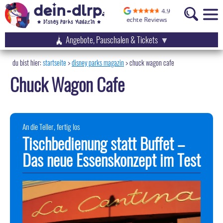
Angebote, Pauschalen & Tickets
startseite
disney parks magazin
>
chuck wagon cafe
Chuck Wagon Cafe
An die Teller, fertig los
Tischbedienung statt Buffet –
Das neue Essenskonzept im Test