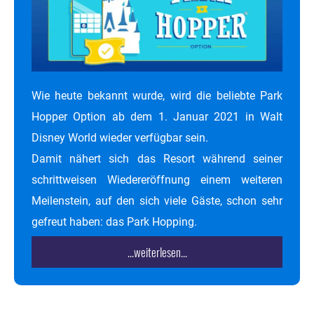
Wie heute bekannt wurde, wird die beliebte Park
Hopper Option ab dem 1. Januar 2021 in Walt
Disney World wieder verfügbar sein.
Damit nähert sich das Resort während seiner
schrittweisen Wiedereröffnung einem weiteren
Meilenstein, auf den sich viele Gäste, schon sehr
gefreut haben: das Park Hopping.
...weiterlesen...