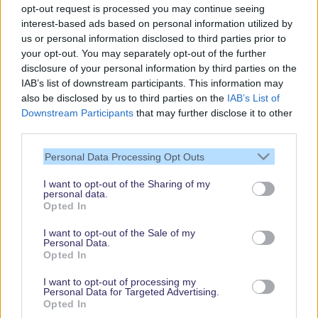
opt-out request is processed you may continue seeing
interest-based ads based on personal information utilized by
us or personal information disclosed to third parties prior to
your opt-out. You may separately opt-out of the further
disclosure of your personal information by third parties on the
IAB’s list of downstream participants. This information may
also be disclosed by us to third parties on the
IAB’s List of
Downstream Participants
that may further disclose it to other
third parties.
Vielen Dank,
Personal Data Processing Opt Outs
dass Du unsere
Seite liest.
I want to opt-out of the Sharing of my
personal data.
Schau regelmäßig
Opted In
wieder rein!
I want to opt-out of the Sale of my
Personal Data.
Opted In
© dein-dlrp | Einige Elemente ©Disney. dein-dlrp ist ein Reiseführer für
I want to opt-out of processing my
Disneyland Paris & Walt Disney World und ist unabhängig von "The Walt
Personal Data for Targeted Advertising.
Disney Company", "EuroDisney S.C.A." oder deren Tochter- sowie
Opted In
Partnerunternehmen.