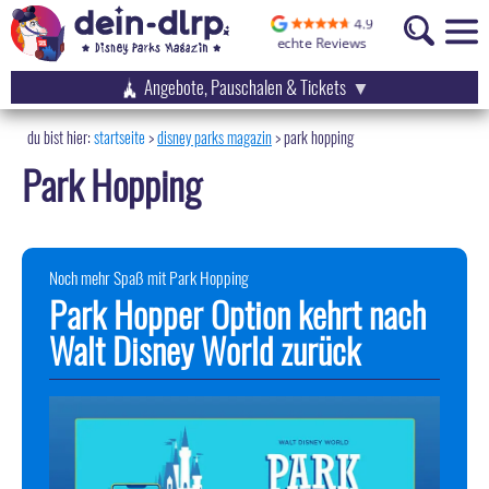
Angebote, Pauschalen & Tickets
startseite
disney parks magazin
>
park hopping
Park Hopping
Noch mehr Spaß mit Park Hopping
Park Hopper Option kehrt nach
Walt Disney World zurück