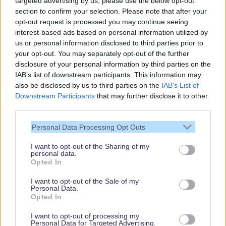
targeted advertising by us, please use the below opt-out
section to confirm your selection. Please note that after your
opt-out request is processed you may continue seeing
interest-based ads based on personal information utilized by
us or personal information disclosed to third parties prior to
your opt-out. You may separately opt-out of the further
disclosure of your personal information by third parties on the
IAB’s list of downstream participants. This information may
also be disclosed by us to third parties on the
IAB’s List of
Downstream Participants
that may further disclose it to other
third parties.
Vielen Dank,
Personal Data Processing Opt Outs
dass Du unsere
Seite liest.
I want to opt-out of the Sharing of my
personal data.
Schau regelmäßig
Opted In
wieder rein!
I want to opt-out of the Sale of my
Personal Data.
Opted In
© dein-dlrp | Einige Elemente ©Disney. dein-dlrp ist ein Reiseführer für
I want to opt-out of processing my
Disneyland Paris & Walt Disney World und ist unabhängig von "The Walt
Personal Data for Targeted Advertising.