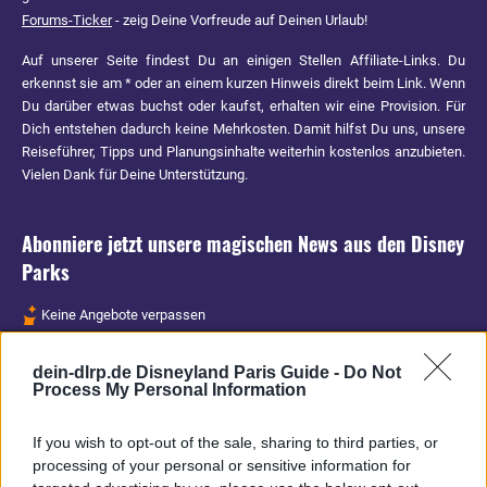
Forums-Ticker
- zeig Deine Vorfreude auf Deinen Urlaub!
Auf unserer Seite findest Du an einigen Stellen Affiliate-Links. Du
erkennst sie am * oder an einem kurzen Hinweis direkt beim Link. Wenn
Du darüber etwas buchst oder kaufst, erhalten wir eine Provision. Für
Dich entstehen dadurch keine Mehrkosten. Damit hilfst Du uns, unsere
Reiseführer, Tipps und Planungsinhalte weiterhin kostenlos anzubieten.
Vielen Dank für Deine Unterstützung.
Abonniere jetzt unsere magischen News aus den
Disney
Parks
Keine Angebote verpassen
Aktuelle News
dein-dlrp.de Disneyland Paris Guide -
Do Not
Spannende Lesetipps
Process My Personal Information
Gratis und jederzeit kündbar
If you wish to opt-out of the sale, sharing to third parties, or
processing of your personal or sensitive information for