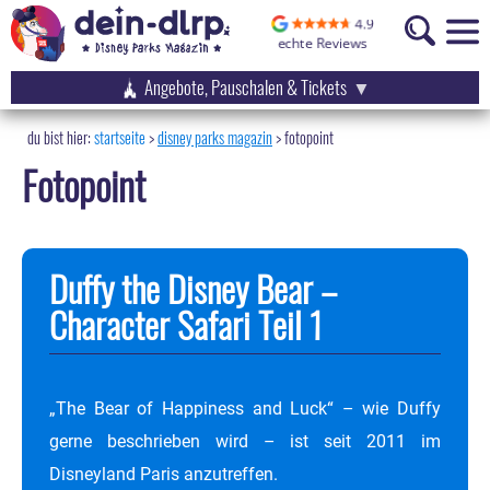
Angebote, Pauschalen & Tickets
startseite
disney parks magazin
>
fotopoint
Fotopoint
Duffy the Disney Bear –
Character Safari Teil 1
„The Bear of Happiness and Luck“ – wie Duffy
gerne beschrieben wird – ist seit 2011 im
Disneyland Paris anzutreffen.