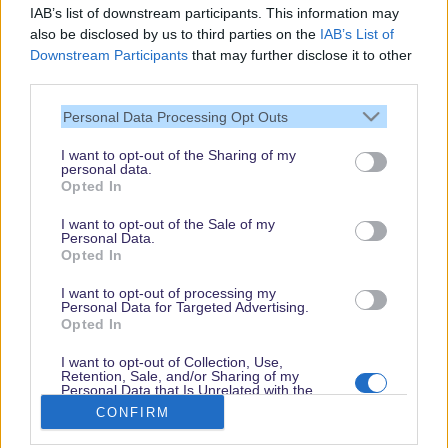
IAB’s list of downstream participants. This information may
also be disclosed by us to third parties on the
IAB’s List of
Downstream Participants
that may further disclose it to other
third parties.
Vielen Dank,
Personal Data Processing Opt Outs
dass Du unsere
Seite liest.
I want to opt-out of the Sharing of my
personal data.
Schau regelmäßig
Opted In
wieder rein!
I want to opt-out of the Sale of my
Personal Data.
Opted In
© dein-dlrp | Einige Elemente ©Disney. dein-dlrp ist ein Reiseführer für
I want to opt-out of processing my
Disneyland Paris & Walt Disney World und ist unabhängig von "The Walt
Personal Data for Targeted Advertising.
Disney Company", "EuroDisney S.C.A." oder deren Tochter- sowie
Opted In
Partnerunternehmen.
* Affiliate-Links
I want to opt-out of Collection, Use,
Retention, Sale, and/or Sharing of my
Impressum
|
Datenschutzerklärung
Personal Data that Is Unrelated with the
Purposes for which it was collected.
CONFIRM
Opted Out