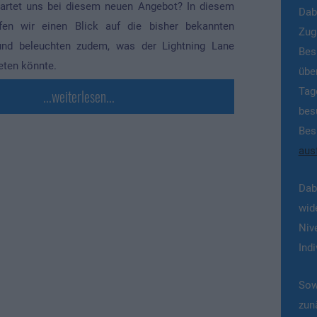
artet uns bei diesem neuen Angebot? In diesem
Dab
rfen wir einen Blick auf die bisher bekannten
Zug
und beleuchten zudem, was der Lightning Lane
Bes
eten könnte.
übe
Tag
...weiterlesen...
bes
Bes
ausf
Dab
wid
Niv
Indi
Sow
zun