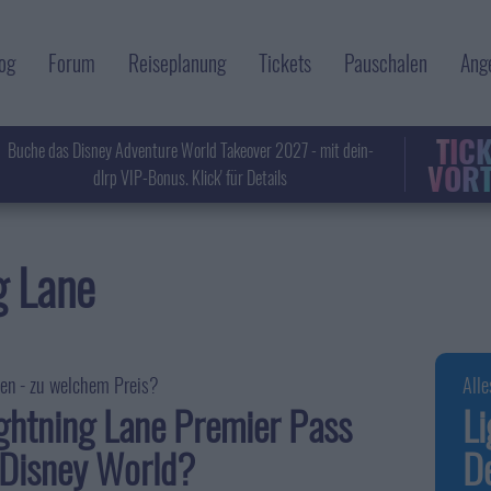
og
Forum
Reiseplanung
Tickets
Pauschalen
Ang
TIC
Buche das Disney Adventure World Takeover 2027 - mit dein-
VORT
dlrp VIP-Bonus. Klick' für Details
g Lane
zen - zu welchem Preis?
Alle
ghtning Lane Premier Pass
Li
 Disney World?
D