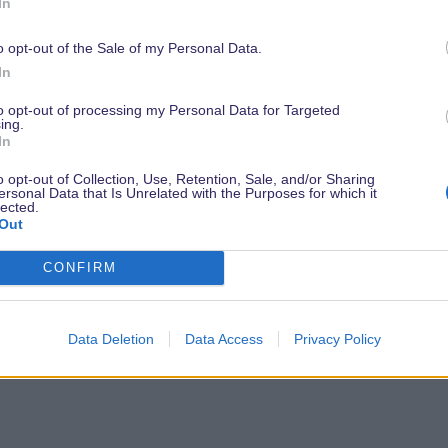
 ausführliche Übersicht über die Lightning Lane
In
icht, in der wir auf viele Änderungen eingehen und
o opt-out of the Sale of my Personal Data.
ktionen nennen, die im neuen System verfügbar
In
 es Zeit, dass wir uns um die Erlebnisse kümmern,
to opt-out of processing my Personal Data for Targeted
zukünftig nicht mehr möglich sein wird, die
ing.
In
kürzen.
o opt-out of Collection, Use, Retention, Sale, and/or Sharing
...weiterlesen...
ersonal Data that Is Unrelated with the Purposes for which it
lected.
Out
CONFIRM
Data Deletion
Data Access
Privacy Policy