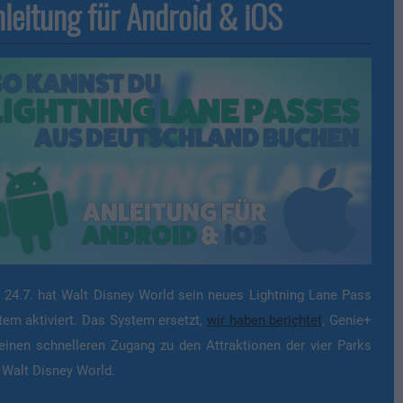
leitung für Android & iOS
t 24.7. hat Walt Disney World sein neues Lightning Lane Pass
tem aktiviert. Das System ersetzt,
wir haben berichtet
, Genie+
 einen schnelleren Zugang zu den Attraktionen der vier Parks
 Walt Disney World.