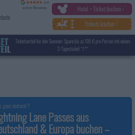
Hotel + Ticket buchen ›
ebote
Tickets kaufen ›
KET
Ticketvorteil für den Sommer: Spare bis zu 105 € pro Person mit einem
EIL
3-Tagesticket */**
s ganz einfach!?
ghtning Lane Passes aus
eutschland & Europa buchen –