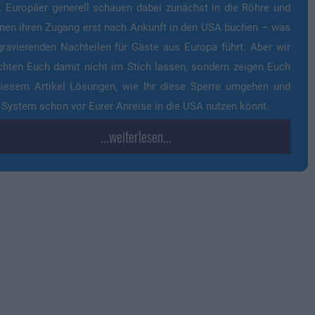
. Europäer generell schauen dabei zunächst in die Röhre und
nen ihren Zugang erst nach Ankunft in den USA buchen – was
gravierenden Nachteilen für Gäste aus Europa führt. Aber wir
hten Euch damit nicht im Stich lassen, sondern zeigen Euch
diesem Artikel Lösungen, wie Ihr diese Sperre umgehen und
 System schon vor Eurer Anreise in die USA nutzen könnt.
...weiterlesen...