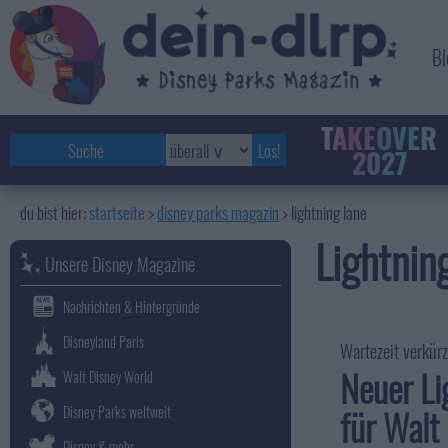
Bl
TAKEOVER
2027
startseite
disney parks magazin
>
lightning lane
Lightnin
Unsere Disney Magazine
Nachrichten & Hintergründe
Disneyland Paris
Wartezeit verkür
Neuer Li
Walt Disney World
für Walt
Disney Parks weltweit
Disney & mehr