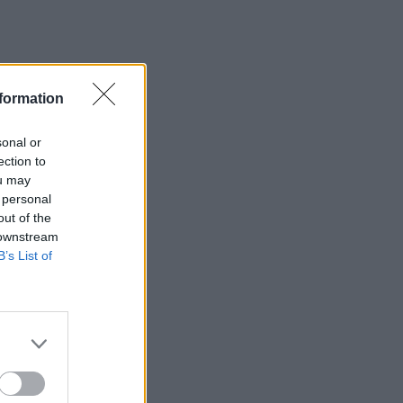
formation
sonal or
ection to
ou may
 personal
out of the
 downstream
B’s List of