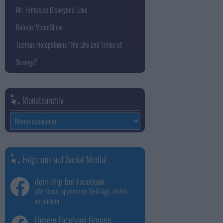
Mr. Fantasias Disneyana Ecke
Rubeus' VideoShow
Tuomas Holopainens "The Life and Times of
Scrooge"
Monatsarchiv
Monatsarchiv
Folge uns auf Social Media!
dein-dlrp bei Facebook
alle News, spannende Beiträge, nichts
verpassen
Unsere Facebook Gruppe