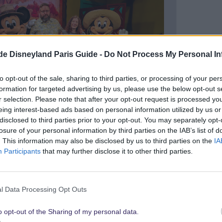
.de Disneyland Paris Guide -
Do Not Process My Personal In
to opt-out of the sale, sharing to third parties, or processing of your per
formation for targeted advertising by us, please use the below opt-out s
r selection. Please note that after your opt-out request is processed y
eing interest-based ads based on personal information utilized by us or
disclosed to third parties prior to your opt-out. You may separately opt-
losure of your personal information by third parties on the IAB’s list of
ndigte Walt Disney World das Ende von Genie+ an
.
. This information may also be disclosed by us to third parties on the
IA
Participants
that may further disclose it to other third parties.
 Verkürzen der Wartezeit hat nach nur wenigen
nt und wird ab 24. Juli 2024 durch Lightning Lane
l Data Processing Opt Outs
nach der ersten Ankündigung klar wurde, ändert
der Name, sondern einiges mehr.
o opt-out of the Sharing of my personal data.