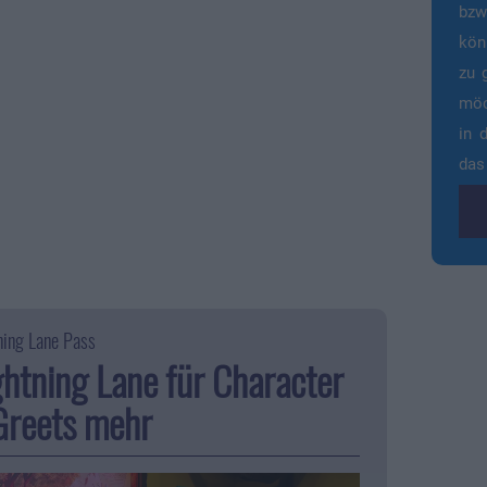
bzw
kön
zu 
möc
in 
das
ing Lane Pass
ghtning Lane für Character
Greets mehr