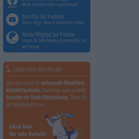
werde Teil einer tollen Gemeinschaft
dein-dlrp bei Youtube
Shows, Vlogs, News & informative Videos
Werde Mitglied bei Patreon
sichere Dir tolle Goodies & unterstütze uns
bei Patreon
Unterstütze dein-dlrp.de!
dein-dlrp bietet Dir
umfassende Reiseführer -
komplett kostenlos
. Damit das auch so bleibt,
brauchen wir Deine Unterstützung
. Schau Dir
die Möglichkeiten an: