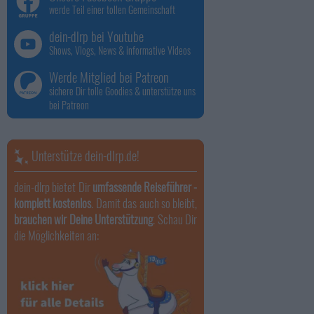
werde Teil einer tollen Gemeinschaft
dein-dlrp bei Youtube
Shows, Vlogs, News & informative Videos
Werde Mitglied bei Patreon
sichere Dir tolle Goodies & unterstütze uns
bei Patreon
Unterstütze dein-dlrp.de!
dein-dlrp bietet Dir
umfassende Reiseführer -
komplett kostenlos
. Damit das auch so bleibt,
brauchen wir Deine Unterstützung
. Schau Dir
die Möglichkeiten an: