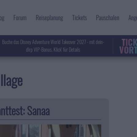
og
Forum
Reiseplanung
Tickets
Pauschalen
Ang
TIC
Buche das Disney Adventure World Takeover 2027 - mit dein-
VORT
dlrp VIP-Bonus. Klick' für Details
llage
nttest: Sanaa