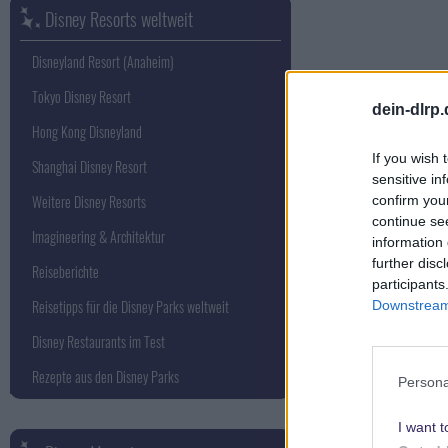
Disney Resorts weltweit
Disneyland Resort (Anaheim)
Tokyo Disney Resort
dein-dlrp
Hong Kong Disneyland
If you wish 
Shanghai Disney Resort
sensitive in
Weitere Disney Resorts
confirm you
continue se
Imagineering & Architektur
information 
further disc
Reiseberichte
participants
Reisetipps für die Disney Parks weltweit
Downstream 
Disney Restaurants im Test
Rezepte aus den Disney Parks
Persona
I want t