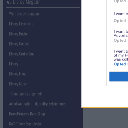
Disney Magazin
Opted 
Walt Disney Company
I want t
Opted 
Disney Geschichte
I want 
Disney Bücher
Advertis
Opted 
Disney Comics
I want t
Disney Cruise Line
of my P
was col
Disney+
Opted 
Disney Filme
Disney Musik
Themenparks allgemein
Art of Animation - dein-dlrp Zeichenkurs
BravePrincess' Bake Shop
Ka*ti*nkers Bastelecke