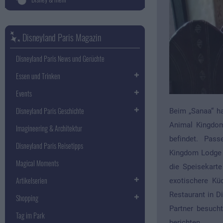
Disneyland Paris Magazin
Disneyland Paris News und Gerüchte
Essen und Trinken
Events
Disneyland Paris Geschichte
Beim „Sanaa“ ha
Animal Kingdom
Imagineering & Architektur
befindet. Pass
Disneyland Paris Reisetipps
Kingdom Lodge a
Magical Moments
die Speisekarte
Artikelserien
exotischere Kü
Restaurant in 
Shopping
Partner besuch
Tag im Park
berichten.