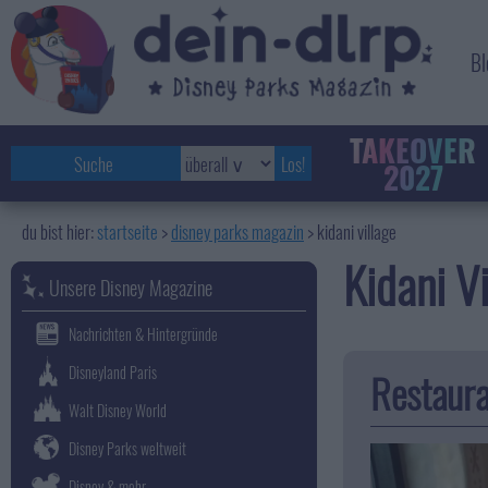
Bl
TAKEOVER
2027
startseite
disney parks magazin
>
kidani village
Kidani Vi
Unsere Disney Magazine
Nachrichten & Hintergründe
Disneyland Paris
Restaura
Walt Disney World
Disney Parks weltweit
Disney & mehr