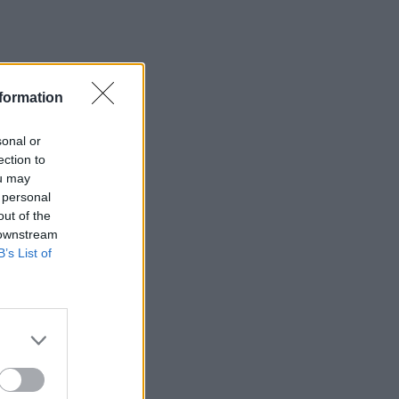
formation
sonal or
ection to
ou may
 personal
out of the
 downstream
B’s List of