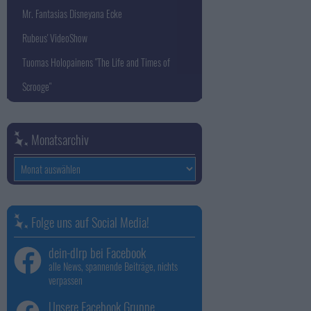
Mr. Fantasias Disneyana Ecke
Rubeus' VideoShow
Tuomas Holopainens "The Life and Times of
Scrooge"
Monatsarchiv
Monatsarchiv
Folge uns auf Social Media!
dein-dlrp bei Facebook
alle News, spannende Beiträge, nichts
verpassen
Unsere Facebook Gruppe