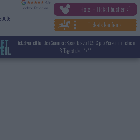
Hotel + Ticket buchen ›
ebote
Tickets kaufen ›
KET
Ticketvorteil für den Sommer: Spare bis zu 105 € pro Person mit einem
EIL
3-Tagesticket */**