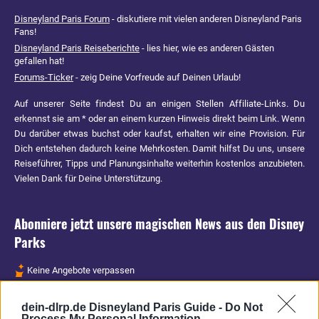
Disneyland Paris Forum
- diskutiere mit vielen anderen Disneyland Paris
Fans!
Disneyland Paris Reiseberichte
- lies hier, wie es anderen Gästen
gefallen hat!
Forums-Ticker
- zeig Deine Vorfreude auf Deinen Urlaub!
Auf unserer Seite findest Du an einigen Stellen Affiliate-Links. Du
erkennst sie am * oder an einem kurzen Hinweis direkt beim Link. Wenn
Du darüber etwas buchst oder kaufst, erhalten wir eine Provision. Für
Dich entstehen dadurch keine Mehrkosten. Damit hilfst Du uns, unsere
Reiseführer, Tipps und Planungsinhalte weiterhin kostenlos anzubieten.
Vielen Dank für Deine Unterstützung.
Abonniere jetzt unsere magischen News aus den
Disney
Parks
Keine Angebote verpassen
Aktuelle News
dein-dlrp.de Disneyland Paris Guide -
Do Not
Spannende Lesetipps
Process My Personal Information