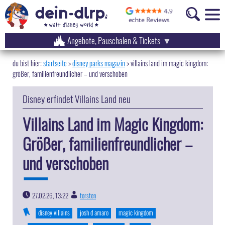
Angebote, Pauschalen & Tickets
startseite
disney parks magazin
>
villains land im magic kingdom:
größer, familienfreundlicher – und verschoben
Disney erfindet Villains Land neu
Villains Land im Magic Kingdom:
Größer, familienfreundlicher –
und verschoben
27.02.26, 13:22
torsten
|
disney villains
josh d amaro
magic kingdom