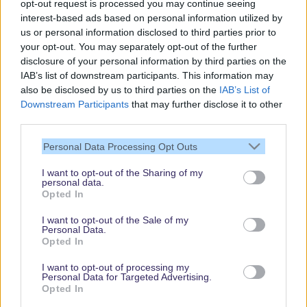
opt-out request is processed you may continue seeing
interest-based ads based on personal information utilized by
us or personal information disclosed to third parties prior to
your opt-out. You may separately opt-out of the further
disclosure of your personal information by third parties on the
IAB’s list of downstream participants. This information may
also be disclosed by us to third parties on the
IAB’s List of
Downstream Participants
that may further disclose it to other
third parties.
Vielen Dank,
dass Du unsere
Personal Data Processing Opt Outs
Seite liest.
I want to opt-out of the Sharing of my
Schau regelmäßig
personal data.
wieder rein!
Opted In
I want to opt-out of the Sale of my
Personal Data.
Opted In
© dein-dlrp | Einige Elemente ©Disney. dein-dlrp ist ein Reiseführer für
Disneyland Paris & Walt Disney World und ist unabhängig von "The Walt
I want to opt-out of processing my
Disney Company", "EuroDisney S.C.A." oder deren Tochter- sowie
Personal Data for Targeted Advertising.
Partnerunternehmen.
Opted In
* Affiliate-Links, ** Ausgewählte Anreisedaten, Hotels und Zimmerkategorien. Es
gelten Buchungsbedingungen.