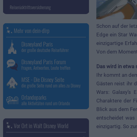
Reiserücktrittsversicherung
Schon auf der le
Mehr von dein-dlrp
Edge ein Star War
Disneyland Paris
einzigartige Erf
der große deutsche Reiseführer
Von dem Moment, 
Disneyland Paris Forum
Das wird in etwa 
Fragen, Antworten, Leute treffen
Ihr kommt an dem
MSE - Die Disney Seite
Gästen reist ihr 
die große Seite rund um alles zu Disney
Wars: Galaxy’s 
Orlandoparks
Charaktere der F
alle Aktivitäten rund um Orlando
Blick aus dem Fens
entscheidet was i
Vor Ort in Walt Disney World
einzigartig. So z