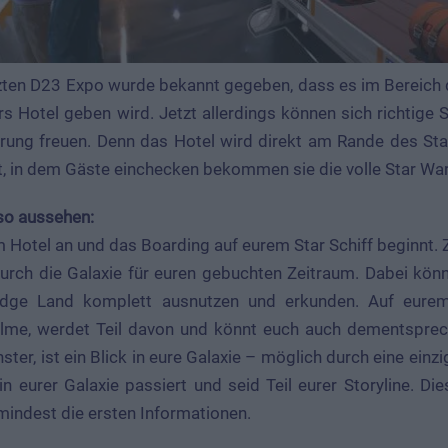
tzten D23 Expo wurde bekannt gegeben, dass es im Bereich 
s Hotel geben wird. Jetzt allerdings können sich richtige 
ahrung freuen. Denn das Hotel wird direkt am Rande des St
in dem Gäste einchecken bekommen sie die volle Star Wa
so aussehen:
 Hotel an und das Boarding auf eurem Star Schiff beginnt
durch die Galaxie für euren gebuchten Zeitraum. Dabei könnt
Edge Land komplett ausnutzen und erkunden. Auf eurem S
ilme, werdet Teil davon und könnt euch auch dementsprec
ter, ist ein Blick in eure Galaxie – möglich durch eine einzi
n eurer Galaxie passiert und seid Teil eurer Storyline. Di
umindest die ersten Informationen.