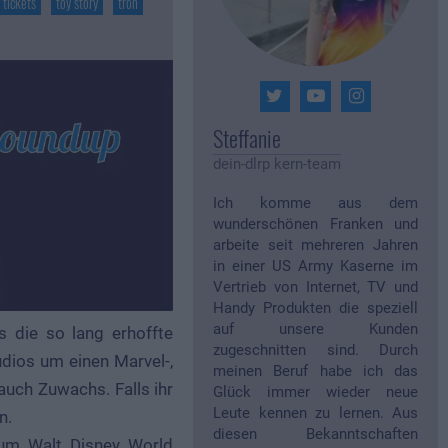
tickets
toy story
tron
Steffanie
dein-dlrp kern-team
Ich komme aus dem
wunderschönen Franken und
arbeite seit mehreren Jahren
in einer US Army Kaserne im
Vertrieb von Internet, TV und
Handy Produkten die speziell
auf unsere Kunden
 die so lang erhoffte
zugeschnitten sind. Durch
dios um einen Marvel-,
meinen Beruf habe ich das
auch Zuwachs. Falls ihr
Glück immer wieder neue
Leute kennen zu lernen. Aus
n.
diesen Bekanntschaften
d um Walt Disney World