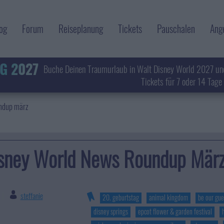
og
Forum
Reiseplanung
Tickets
Pauschalen
Ang
G 2027
Buche Deinen Traumurlaub in Walt Disney World 2027 un
Tickets für 7 oder 14 Tage
undup märz
sney World News Roundup Mär
steffanie
|
20. geburtstag
animal kingdom
be our gue
disney springs
epcot flower & garden festival