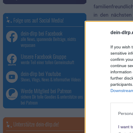
familienfreundli
in den nächsten 
Folge uns auf Social Media!
Eröffnung der neu
dein-dlrp bei Facebook
dein-dlrp
alle News, spannende Beiträge, nichts
Mickey & Mi
verpassen
If you wish 
sensitive in
Unsere Facebook Gruppe
confirm you
werde Teil einer tollen Gemeinschaft
continue se
information 
dein-dlrp bei Youtube
further disc
Shows, Vlogs, News & informative Videos
participants
Werde Mitglied bei Patreon
Downstream 
sichere Dir tolle Goodies & unterstütze uns
bei Patreon
Persona
Unterstütze dein-dlrp.de!
I want t