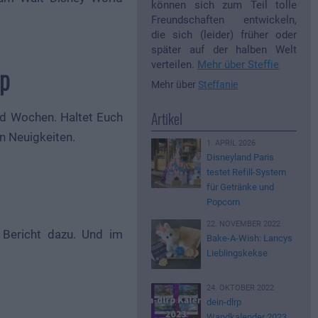
können sich zum Teil tolle
Freundschaften entwickeln,
die sich (leider) früher oder
später auf der halben Welt
verteilen.
Mehr über Steffie
up
Mehr über
Steffanie
Artikel
und Wochen. Haltet Euch
n Neuigkeiten.
1. APRIL 2026
Disneyland Paris
testet Refill-System
für Getränke und
Popcorn
22. NOVEMBER 2022
 Bericht dazu. Und im
Bake-A-Wish: Lancys
Lieblingskekse
24. OKTOBER 2022
dein-dlrp
Wandkalender 2023