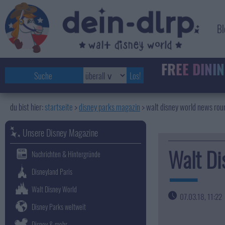
Bl
FREE
DININ
startseite
disney parks magazin
>
walt disney world news ro
Unsere Disney Magazine
Walt Di
Nachrichten & Hintergründe
Disneyland Paris
Walt Disney World
07.03.18, 11:22
Disney Parks weltweit
Disney & mehr