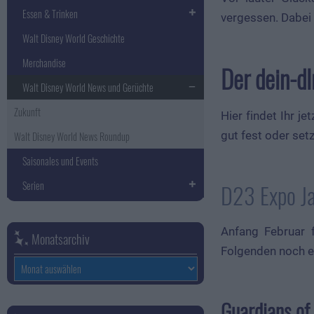
Essen & Trinken
vergessen. Dabei 
Walt Disney World Geschichte
Merchandise
Der dein-d
Walt Disney World News und Gerüchte
Zukunft
Hier findet Ihr j
gut fest oder set
Walt Disney World News Roundup
Saisonales und Events
Serien
D23 Expo J
Anfang Februar 
Monatsarchiv
Folgenden noch ei
Monatsarchiv
Guardians of