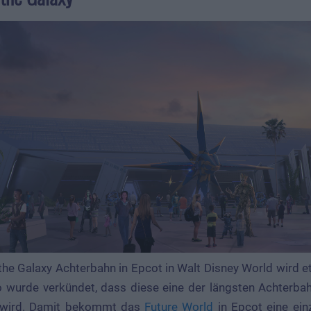
 the Galaxy Achterbahn in Epcot in Walt Disney World wird
 wurde verkündet, dass diese eine der längsten Achterb
 wird. Damit bekommt das
Future World
in Epcot eine ein