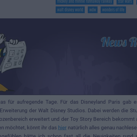
mickey and minnie runnaway railway
star wars
walt disney world
wdw
wonders of life
s für aufregende Tage. Für das Disneyland Paris gab es
Erweiterung der Walt Disney Studios. Dabei werden die Stu
rozenbereich erweitert und der Toy Story Bereich bekommt 
en möchtet, könnt ihr das
hier
natürlich alles genau nachlese
sgefühlen hätte ich schon fast all die Neuigkeiten run