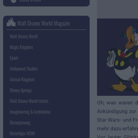
Walt Disney World Magazin
Walt Disney World
Magic Kingdom
Epcot
Hollywood Studios
Animal Kingdom
Disney Springs
Walt Disney World Hotels
Oh, was waren da
Ankündigung zur 
Imagineering & Architektur
Star Wars- und F
Reiseplanung
mehr dazu erfahr
Reisetipps WDW
Vor lauter Glück