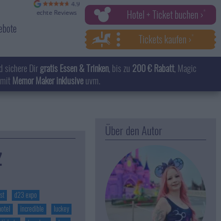
Hotel + Ticket buchen ›
ebote
Tickets kaufen ›
d sichere Dir
gratis Essen & Trinken
, bis zu
200 € Rabatt
, Magic
 mit
Memor Maker inklusive
uvm.
Über den Autor
z
st
d23 expo
hotel
incredible
luckey