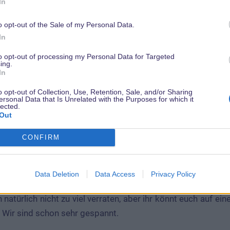
In
o opt-out of the Sale of my Personal Data.
In
to opt-out of processing my Personal Data for Targeted
ing.
In
o opt-out of Collection, Use, Retention, Sale, and/or Sharing
ersonal Data that Is Unrelated with the Purposes for which it
lected.
Out
CONFIRM
ahr, also 2019, könnt ihr euch in
Disney’s Hollywood Stud
ei beliebten Mäusen machen. Die Fahrt beginnt mit einem 
Picknick. Als die zwei sich auf den Weg machen, fährt neb
Data Deletion
Data Access
Privacy Policy
 der Zugfüher ist? Ihr guter Freund Goofy.
natürlich nicht zu viel verraten, aber ihr könnt euch auf ei
. Wir sind schon sehr gespannt.