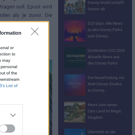
Disney World schafft
ragen soll. Epcot wird
Genie+ ab
rden als je zuvor. Die
D23 Expo: Alle News
zu den Disney Parks
formation
vom Disney…
sonal or
Destination D23 2025:
ection to
Aktuelle News aus
ou may
den Disney Parks
 personal
out of the
Die Neuerfindung von
 downstream
Walt Disney Studios
B’s List of
zu Disney…
News zum neuen
Cars Land im Magic
Kingdom
Übertreibt es die