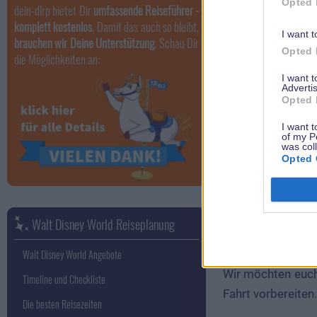
Opted 
dein-dlrp bietet Dir
umfassende Reiseführer -
komplett kostenlos
. Damit das auch so bleibt,
I want t
brauchen wir Deine Unterstützung
. Schau Dir
Opted 
die Möglichkeiten an:
I want 
Advertis
Opted 
I want t
of my P
was col
Opted 
Schon nächstes J
Reise mit den zw
Walt Disney World Reiseplanung
Minnie bei einem 
Wunder, ratet wer
Walt Disney World Angebote
Wir möchten euch 
Timeline und Checkliste
Fahrt vorbereiten
Die besten Reisezeiten