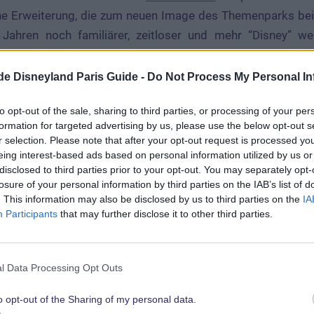
che Erweiterung, die zum neuen Image des Themenparks beit
Jahren noch familiärer, zeitloser und mehr “Disney” we
en Marvel-Achterbahn ist für das Jahr 2021 geplant.
.de Disneyland Paris Guide -
Do Not Process My Personal In
nnie´s Runaway Railway
to opt-out of the sale, sharing to third parties, or processing of your per
formation for targeted advertising by us, please use the below opt-out s
r selection. Please note that after your opt-out request is processed y
eing interest-based ads based on personal information utilized by us or
disclosed to third parties prior to your opt-out. You may separately opt-
losure of your personal information by third parties on the IAB’s list of
. This information may also be disclosed by us to third parties on the
IA
Participants
that may further disclose it to other third parties.
l Data Processing Opt Outs
o opt-out of the Sharing of my personal data.