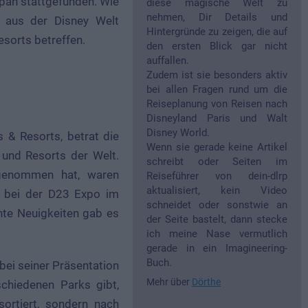
pan stattgefunden. Wie
diese magische Welt zu
nehmen, Dir Details und
n aus der Disney Welt
Hintergründe zu zeigen, die auf
esorts betreffen.
den ersten Blick gar nicht
auffallen.
Zudem ist sie besonders aktiv
bei allen Fragen rund um die
Reiseplanung von Reisen nach
Disneyland Paris und Walt
Disney World.
 & Resorts, betrat die
Wenn sie gerade keine Artikel
und Resorts der Welt.
schreibt oder Seiten im
rgenommen hat, waren
Reiseführer von dein-dlrp
aktualisiert, kein Video
ts bei der D23 Expo im
schneidet oder sonstwie an
te Neuigkeiten gab es
der Seite bastelt, dann stecke
ich meine Nase vermutlich
gerade in ein Imagineering-
Buch.
 bei seiner Präsentation
Mehr über
Dörthe
schiedenen Parks gibt,
ortiert, sondern nach