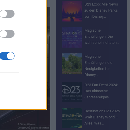
D23 Expo: Alle News
zu den Disney Parks
vom Disney…
Magische
Enthüllungen: Die
wahrscheinlichsten…
Magische
Enthüllungen: die
Neuigkeiten für
Disney…
D23 Fan Event 2024:
Das ultimative
Jahresereignis
Destination D23 2025
Walt Disney World –
Alles, was…