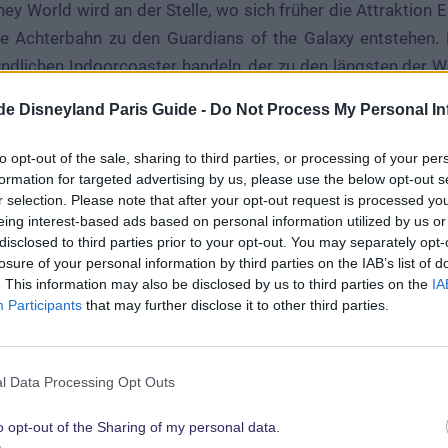
ney World wird an der Stelle, wo sich früher die Attraktion 
ne Achterbahn zu den Guardians of the Galaxy entstehen.
undlichen Indoorcoaster handeln, der zu den längsten der W
uf einer neuen Technologie basieren, die den Gästen ein “W
.de Disneyland Paris Guide -
Do Not Process My Personal In
h Paris! Im Walt Disney Studios Park soll Marvel in den
 spielen. Schon mit dem Capex-Plan wurden entspre
to opt-out of the sale, sharing to third parties, or processing of your per
 eine Ausweitung des Unterhaltungsprogramms in Richtung 
formation for targeted advertising by us, please use the below opt-out s
r selection. Please note that after your opt-out request is processed y
Atttraktion, die 2014 eröffnen soll, umfassen. D
eing interest-based ads based on personal information utilized by us or
der bereits in diesem Jahr stattfindet der
Marvel Sum
disclosed to third parties prior to your opt-out. You may separately opt-
andneuen Show im CineMagique Theater. Vom 10. Juni bis 
losure of your personal information by third parties on the IAB’s list of
. This information may also be disclosed by us to third parties on the
IA
em neuen Festival die Möglichkeit, Captain America, Spider
Participants
that may further disclose it to other third parties.
egegnen.
keit, über die schon lange spekuliert wurde, war dann Cha
ock’n’Roller Coaster zu einem Marvel-Coaster umgebaut w
l Data Processing Opt Outs
k’Roller Coaster
im Walt Disney Studios Park schließen, 
o opt-out of the Sharing of my personal data.
er 2019 wiederzueröffnen. In der neu gestalteten Bahn sol