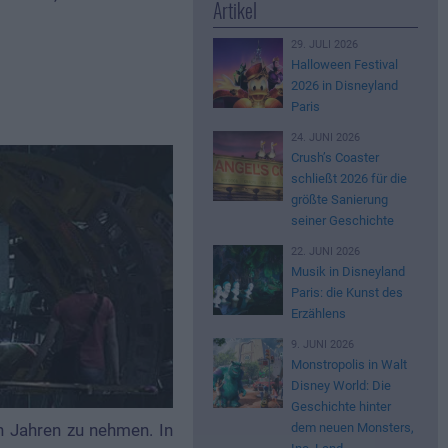
Artikel
29. JULI 2026
Halloween Festival
2026 in Disneyland
Paris
24. JUNI 2026
Crush’s Coaster
schließt 2026 für die
größte Sanierung
seiner Geschichte
22. JUNI 2026
Musik in Disneyland
Paris: die Kunst des
Erzählens
9. JUNI 2026
Monstropolis in Walt
Disney World: Die
Geschichte hinter
n Jahren zu nehmen. In
dem neuen Monsters,