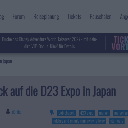
og
Forum
Reiseplanung
Tickets
Pauschalen
Ang
TIC
Buche das Disney Adventure World Takeover 2027 - mit dein-
VORT
dlrp VIP-Bonus. Klick' für Details
in japan
ck auf die D23 Expo in Japan
dörthe
|
bob chapek
d23 expo
marvel
marvel s
mickey and minnie runnaway railway
star wars