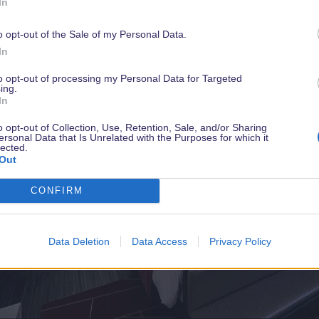
In
Avengers treffen
o opt-out of the Sale of my Personal Data.
In
to opt-out of processing my Personal Data for Targeted
ing.
In
o opt-out of Collection, Use, Retention, Sale, and/or Sharing
ersonal Data that Is Unrelated with the Purposes for which it
lected.
Out
CONFIRM
Data Deletion
Data Access
Privacy Policy