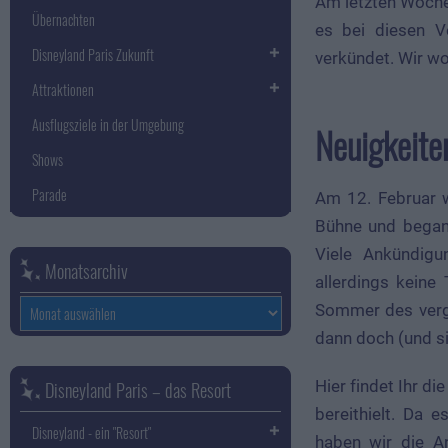
Am letzten Woche
Übernachten
es bei diesen V
Disneyland Paris Zukunft
verkündet. Wir wo
Attraktionen
Ausflugsziele in der Umgebung
Neuigkeite
Shows
Parade
Am 12. Februar w
Bühne und begann
Viele Ankündig
Monatsarchiv
allerdings keine
Monatsarchiv
Sommer des verg
dann doch (und si
Hier findet Ihr di
Disneyland Paris – das Resort
bereithielt. Da 
Disneyland - ein "Resort"
haben wir die A