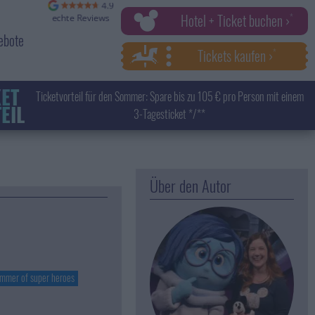
Hotel + Ticket buchen ›
ebote
Tickets kaufen ›
KET
Ticketvorteil für den Sommer: Spare bis zu 105 € pro Person mit einem
EIL
3-Tagesticket */**
Über den Autor
ummer of super heroes