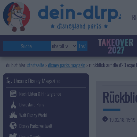
Bl
TAKEOVER
2027
startseite
disney parks magazin
>
rückblick auf die d23 expo 
Unsere Disney Magazine
Rückbli
Nachrichten & Hintergründe
Disneyland Paris
Walt Disney World
19.02.18, 15:19
Disney Parks weltweit
Disney & mehr