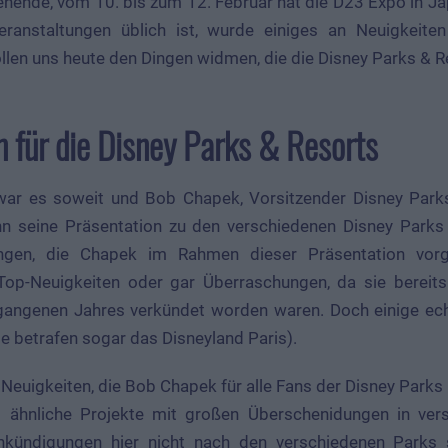
nende, vom 10. bis zum 12. Februar hat die D23 Expo in Ja
eranstaltungen üblich ist, wurde einiges an Neuigkeite
llen uns heute den Dingen widmen, die die Disney Parks & R
n für die Disney Parks & Resorts
ar es soweit und Bob Chapek, Vorsitzender Disney Parks
 seine Präsentation zu den verschiedenen Disney Parks 
ungen, die Chapek im Rahmen dieser Präsentation vo
 Top-Neuigkeiten oder gar Überraschungen, da sie berei
angenen Jahres verkündet worden waren. Doch einige ech
e betrafen sogar das Disneyland Paris).
e Neuigkeiten, die Bob Chapek für alle Fans der Disney Parks
es ähnliche Projekte mit großen Überschenidungen in ver
nkündigungen hier nicht nach den verschiedenen Parks s