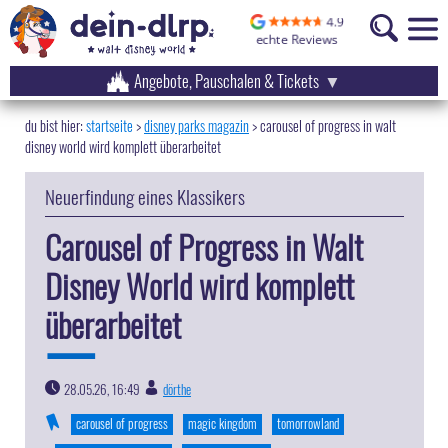
Angebote, Pauschalen & Tickets
startseite
disney parks magazin
>
carousel of progress in walt
disney world wird komplett überarbeitet
Neuerfindung eines Klassikers
Carousel of Progress in Walt
Disney World wird komplett
überarbeitet
28.05.26, 16:49
dörthe
|
carousel of progress
magic kingdom
tomorrowland