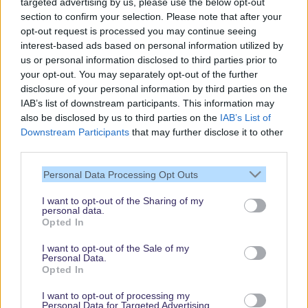
targeted advertising by us, please use the below opt-out
section to confirm your selection. Please note that after your
opt-out request is processed you may continue seeing
interest-based ads based on personal information utilized by
us or personal information disclosed to third parties prior to
your opt-out. You may separately opt-out of the further
disclosure of your personal information by third parties on the
IAB’s list of downstream participants. This information may
also be disclosed by us to third parties on the
IAB’s List of
Downstream Participants
that may further disclose it to other
third parties.
Vielen Dank,
dass Du unsere
Personal Data Processing Opt Outs
Seite liest.
I want to opt-out of the Sharing of my
Schau regelmäßig
personal data.
wieder rein!
Opted In
I want to opt-out of the Sale of my
Personal Data.
Opted In
© dein-dlrp | Einige Elemente ©Disney. dein-dlrp ist ein Reiseführer für
Disneyland Paris & Walt Disney World und ist unabhängig von "The Walt
I want to opt-out of processing my
Disney Company", "EuroDisney S.C.A." oder deren Tochter- sowie
Personal Data for Targeted Advertising.