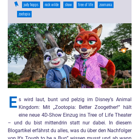
judy hopps
nick wilde
show
tree of life
zoomania
zootopia
E
s wird laut, bunt und pelzig im Disney’s Animal
Kingdom: Mit „Zootopia: Better Zoogether!“ hält
eine neue 4D-Show Einzug ins Tree of Life Theater
– und du bist mittendrin statt nur dabei. In diesem
Blogartikel erfährst du alles, was du über den Nachfolger
von It’s Tough to be a Bug” wissen musst und ab wann