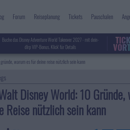
og
Forum
Reiseplanung
Tickets
Pauschalen
Ang
TIC
Buche das Disney Adventure World Takeover 2027 - mit dein-
VORT
dlrp VIP-Bonus. Klick' für Details
0 gründe, warum es für deine reise nützlich sein kann
egs
Walt Disney World: 10 Gründe,
e Reise nützlich sein kann