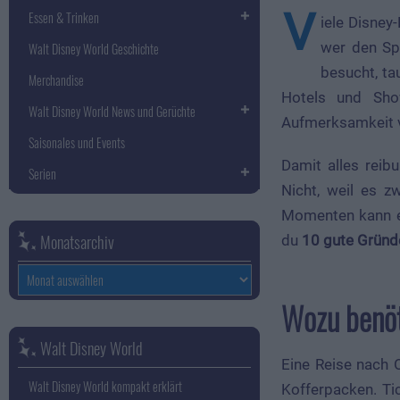
V
Essen & Trinken
iele Disney
wer den Sp
Walt Disney World Geschichte
besucht, ta
Merchandise
Hotels und Sh
Walt Disney World News und Gerüchte
Aufmerksamkeit v
Saisonales und Events
Damit alles reib
Serien
Nicht, weil es z
Momenten kann es
Monatsarchiv
du
10 gute Gründ
Monatsarchiv
Wozu benöt
Walt Disney World
Eine Reise nach 
Walt Disney World kompakt erklärt
Kofferpacken. Ti