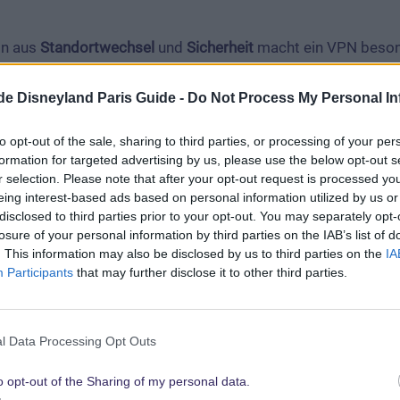
on aus
Standortwechsel
und
Sicherheit
macht ein VPN beson
ist – vor allem, wenn du ins Ausland reist und dor
in Anspruch nehmen möchtest.
.de Disneyland Paris Guide -
Do Not Process My Personal In
to opt-out of the sale, sharing to third parties, or processing of your per
formation for targeted advertising by us, please use the below opt-out s
iert ein VPN im Reisealltag
r selection. Please note that after your opt-out request is processed y
eing interest-based ads based on personal information utilized by us or
disclosed to third parties prior to your opt-out. You may separately opt-
VPN-App, wählst den gewünschten Standort – beispielsw
losure of your personal information by third parties on the IAB’s list of
 diesem Moment kannst du so surfen, als wärst du tatsächl
. This information may also be disclosed by us to third parties on the
IA
dir sonst nur eingeschränkte Inhalte anzeigt oder wenn 
Participants
that may further disclose it to other third parties.
ten ungeschützt durchs Netz gehen.
l Data Processing Opt Outs
ür ein VPN in und rund um Walt Disney 
o opt-out of the Sharing of my personal data.