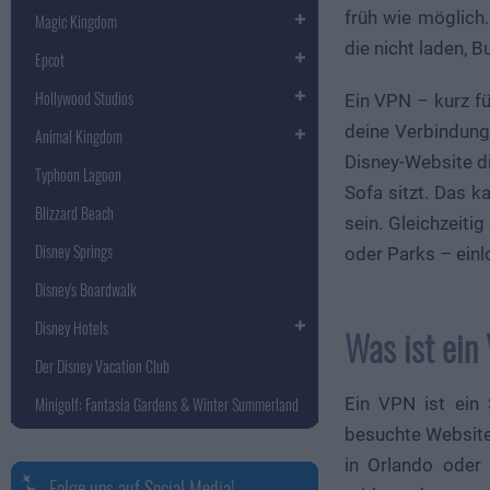
früh wie möglich
Magic Kingdom
die nicht laden, B
Epcot
Hollywood Studios
Ein VPN – kurz fü
deine Verbindung,
Animal Kingdom
Disney-Website d
Typhoon Lagoon
Sofa sitzt. Das 
Blizzard Beach
sein. Gleichzeiti
Disney Springs
oder Parks – einl
Disney's Boardwalk
Disney Hotels
Was ist ein
Der Disney Vacation Club
Minigolf: Fantasia Gardens & Winter Summerland
Ein VPN ist ein 
besuchte Website 
in Orlando oder 
Folge uns auf Social Media!