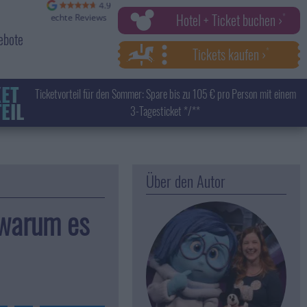
Hotel + Ticket buchen ›
ebote
Tickets kaufen ›
KET
Ticketvorteil für den Sommer: Spare bis zu 105 € pro Person mit einem
EIL
3-Tagesticket */**
Über den Autor
 warum es