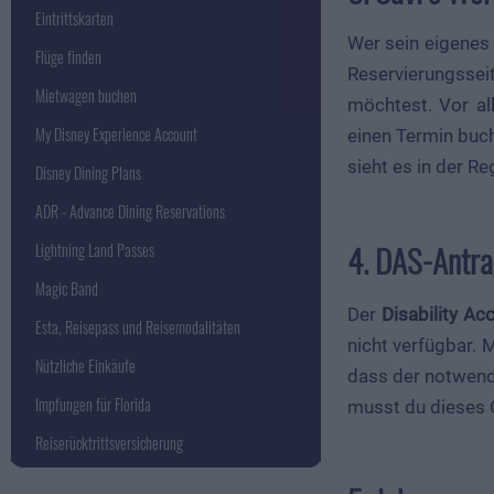
Eintrittskarten
Wer sein eigenes
Flüge finden
Reservierungssei
Mietwagen buchen
möchtest. Vor al
My Disney Experience Account
einen Termin buch
sieht es in der R
Disney Dining Plans
ADR - Advance Dining Reservations
4. DAS-Antra
Lightning Land Passes
Magic Band
Der
Disability Ac
Esta, Reisepass und Reisemodalitäten
nicht verfügbar.
Nützliche Einkäufe
dass der notwendi
Impfungen für Florida
musst du dieses G
Reiserücktrittsversicherung