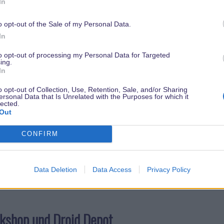
In
nts buchen: Halloween Party, After Hours & C
o opt-out of the Sale of my Personal Data.
In
staltungen
sind oft schneller ausverkauft, als man „Once u
to opt-out of processing my Personal Data for Targeted
ing.
 dich wie ein US-Gast einloggen und hast direkten Zugriff
In
r Drittanbieter, die oft auch gar nicht alle Events anbieten
o opt-out of Collection, Use, Retention, Sale, and/or Sharing
ersonal Data that Is Unrelated with the Purposes for which it
lected.
Out
he Kingdom Tour reservieren
CONFIRM
ick hinter die Kulissen des Magic Kingdom ist ein Highlight
chen Besucher landen beim Reservierungsversuch nur auf ei
Data Deletion
Data Access
Privacy Policy
t zum Formular.
rkshop und Droid Depot