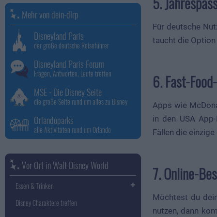
5. Jahrespass
Mehr von dein-dlrp
Für deutsche Nut
Disneyland Paris
taucht die Option
der große deutsche Reiseführer
Disneyland Paris Forum
Fragen, Antworten, Leute treffen
6. Fast-Food
MSE - Die Disney Seite
die große Seite rund um alles zu Disney
Apps wie McDonal
Orlandoparks
in den USA App-
alle Aktivitäten rund um Orlando
Fällen die einzige
Vor Ort in Walt Disney World
7. Online-Bes
Essen & Trinken
Möchtest du dein
Disney Charaktere treffen
nutzen, dann kom