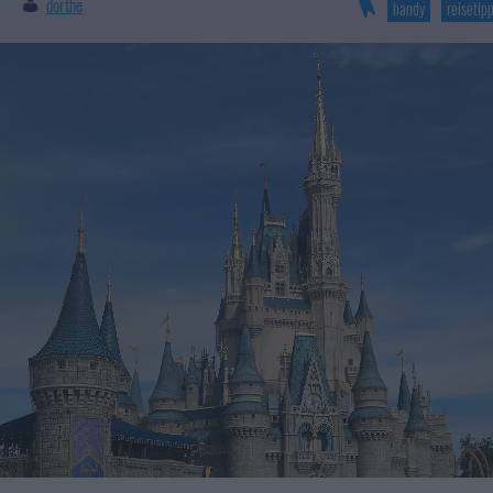
dörthe
|
handy
reisetip