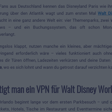
-Fans aus Deutschland kennen das Disneyland Paris wie i
rung über den Atlantik wagt und zum ersten Mal
Walt D
ucht in eine ganz andere Welt ein: vier Themenparks, zwei
ows – und ein Buchungssystem, das oft schon Mon
erlangt.
ungslos klappt, nutzen manche ein kleines, aber mächti
wingend erforderlich wäre – vieles funktioniert auch oh
 dir Türen öffnen, Ladezeiten verkürzen und deine Daten s
e
, wo es sich lohnt und wann du getrost darauf verzichten k
igt man ein VPN für Walt Disney Wor
Orlando beginnt lange vor dem ersten Parkbesuch – und 
ckets, Hotels, Tische im Restaurant und Eventtermine sich