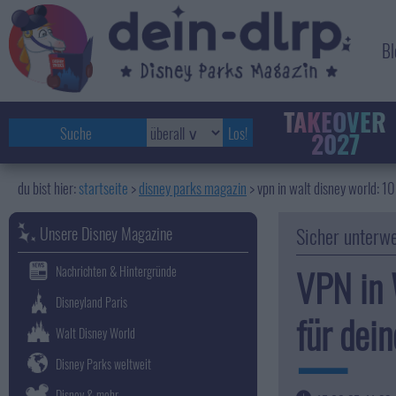
Bl
TAKEOVER
2027
startseite
disney parks magazin
>
vpn in walt disney world: 1
Unsere Disney Magazine
Sicher unterw
VPN in 
Nachrichten & Hintergründe
Disneyland Paris
für dein
Walt Disney World
Disney Parks weltweit
Disney & mehr