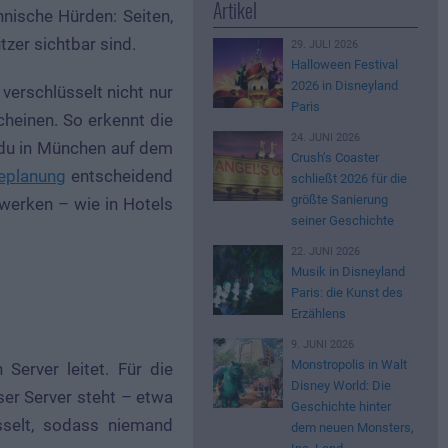
Artikel
nische Hürden: Seiten,
tzer sichtbar sind.
29. JULI 2026
Halloween Festival
2026 in Disneyland
 verschlüsselt nicht nur
Paris
cheinen. So erkennt die
24. JUNI 2026
 du in München auf dem
Crush’s Coaster
eplanung
entscheidend
schließt 2026 für die
größte Sanierung
zwerken – wie in Hotels
seiner Geschichte
22. JUNI 2026
Musik in Disneyland
Paris: die Kunst des
Erzählens
9. JUNI 2026
Monstropolis in Walt
Server leitet. Für die
Disney World: Die
ser Server steht – etwa
Geschichte hinter
sselt, sodass niemand
dem neuen Monsters,