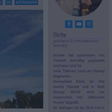
ps
usa
walt disney world
Dörthe
gründerin & chefredakteurin
dein-dlrp
Dörthe hat zusammen mit
Torsten dein-dlrp gegründet
und kann sich für
viele Themen rund um Disney
begeistern.
Disneyland Paris ist ihre
zweite Heimat und in Walt
Disney World wird sie
inzwischen mit „Welcome
Home“ begrüßt.
Ihr Anliegen ist es, Dich mit in