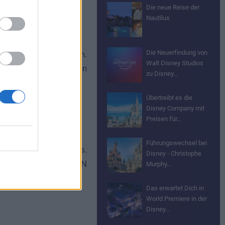
Die neue Reise der
Nautilus
o.
Die Neuerfindung von
pon a time“ sagen kann.
Walt Disney Studios
 auf die Buchungsseiten
zu Disney…
.
Übertreibt es die
Disney Company mit
Preisen für…
Führungswechsel bei
 für echte Disney-Fans.
Disney - Christophe
ner Infoseite. Mit VPN
Murphy…
Das erwartet Dich in
World Premiere in der
Disney…