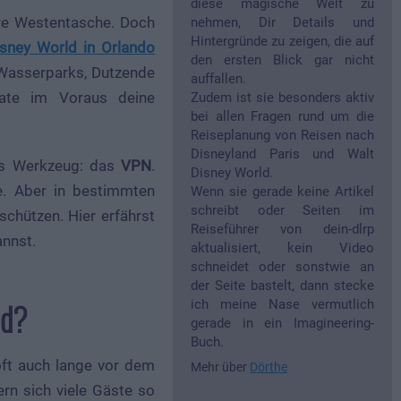
diese magische Welt zu
hre Westentasche. Doch
nehmen, Dir Details und
Hintergründe zu zeigen, die auf
isney World in Orlando
den ersten Blick gar nicht
 Wasserparks, Dutzende
auffallen.
ate im Voraus deine
Zudem ist sie besonders aktiv
bei allen Fragen rund um die
Reiseplanung von Reisen nach
Disneyland Paris und Walt
ges Werkzeug: das
VPN
.
Disney World.
ne. Aber in bestimmten
Wenn sie gerade keine Artikel
schreibt oder Seiten im
chützen. Hier erfährst
Reiseführer von dein-dlrp
annst.
aktualisiert, kein Video
schneidet oder sonstwie an
der Seite bastelt, dann stecke
ld?
ich meine Nase vermutlich
gerade in ein Imagineering-
Buch.
oft auch lange vor dem
Mehr über
Dörthe
ern sich viele Gäste so