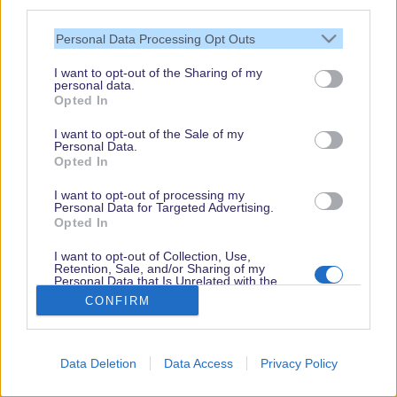
third parties.
National Geographic Special Screening:
Limitless
Personal Data Processing Opt Outs
with Chris Hemsworth
– HYPERION Stage – 17.45
I want to opt-out of the Sharing of my
personal data.
bis 19.15 Uhr
Opted In
I want to opt-out of the Sale of my
Obwohl er leider nicht auf der D23 Expo sein wird,
Personal Data.
Opted In
erhalten Teilnehmer einen exklusiven ersten Blick auf
Chris Hemsworths neue Disney+-Serie “Limitless”! Er
I want to opt-out of processing my
Personal Data for Targeted Advertising.
unterzieht seinen Körper und Geist transformativen
Opted In
Erfahrungen und teilt Tipps, die auch anderen helfen
können, ein gesünderes Leben, einen gesünderen Körper
I want to opt-out of Collection, Use,
Retention, Sale, and/or Sharing of my
und einen gesünderen Geist zu haben.
Personal Data that Is Unrelated with the
Purposes for which it was collected.
CONFIRM
Opted Out
The Santa Clauses: Conversation with Cast &
Data Deletion
Data Access
Privacy Policy
Creators – PREMIERE Stage – 18.00 bis 19.00 Uhr