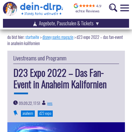
Angebote, Pauschalen & Tickets
startseite
disney parks magazin
>
d23 expo 2022 – das fan-event
in anaheim kalifornien
Livestreams und Programm
D23 Expo 2022 – Das Fan-
Event in Anaheim Kalifornien
09.09.22, 17:51
jens
|
anaheim
d23 expo