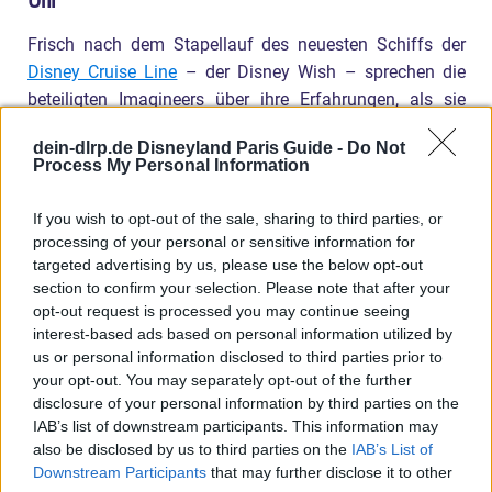
Frisch nach dem Stapellauf des neuesten Schiffs der
Disney Cruise Line
– der Disney Wish – sprechen die
beteiligten Imagineers über ihre Erfahrungen, als sie
dieses Schiff zum Leben erweckten.
dein-dlrp.de Disneyland Paris Guide -
Do Not
Process My Personal Information
Cautionary Tales with the Disney Villains: The
If you wish to opt-out of the sale, sharing to third parties, or
Imagination of Ridley Pearson – ARCHIVES Stage
processing of your personal or sensitive information for
targeted advertising by us, please use the below opt-out
– 16.00 bis 17.00 Uhr
section to confirm your selection. Please note that after your
opt-out request is processed you may continue seeing
Feiert das Schreiben des Autors Ridley Pearson und
interest-based ads based on personal information utilized by
seines neuen Buches „Cautionary Tales“, einer
us or personal information disclosed to third parties prior to
your opt-out. You may separately opt-out of the further
Sammlung von Gruselgeschichten, die auf Disney-
disclosure of your personal information by third parties on the
Filmen basieren. Erfahrt wie Ridley und die Walt Disney
IAB’s list of downstream participants. This information may
Archives eine einzigartige und kreative kontinuierliche
also be disclosed by us to third parties on the
IAB’s List of
Partnerschaft aufgebaut haben.
Downstream Participants
that may further disclose it to other