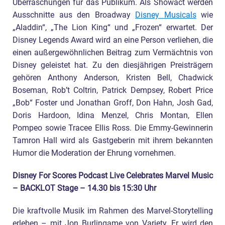
Überraschungen für das Publikum. Als Showact werden
Ausschnitte aus den Broadway
Disney Musicals
wie
„Aladdin“, „The Lion King“ und „Frozen“ erwartet. Der
Disney Legends Award wird an eine Person verliehen, die
einen außergewöhnlichen Beitrag zum Vermächtnis von
Disney geleistet hat. Zu den diesjährigen Preisträgern
gehören Anthony Anderson, Kristen Bell, Chadwick
Boseman, Rob’t Coltrin, Patrick Dempsey, Robert Price
„Bob“ Foster und Jonathan Groff, Don Hahn, Josh Gad,
Doris Hardoon, Idina Menzel, Chris Montan, Ellen
Pompeo sowie Tracee Ellis Ross. Die Emmy-Gewinnerin
Tamron Hall wird als Gastgeberin mit ihrem bekannten
Humor die Moderation der Ehrung vornehmen.
Disney For Scores Podcast Live Celebrates Marvel Music
– BACKLOT Stage – 14.30 bis 15:30 Uhr
Die kraftvolle Musik im Rahmen des Marvel-Storytelling
erleben – mit Jon Burlingame von Variety. Er wird den