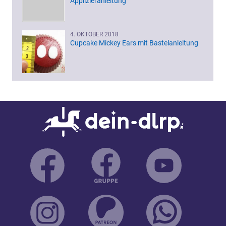
Applizieranleitung
4. OKTOBER 2018
Cupcake Mickey Ears mit Bastelanleitung