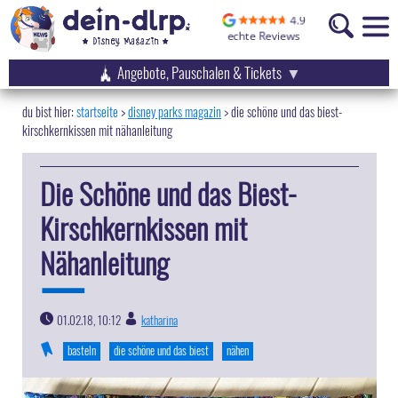
Angebote, Pauschalen & Tickets
startseite
disney parks magazin
>
die schöne und das biest-
kirschkernkissen mit nähanleitung
Die Schöne und das Biest-
Kirschkernkissen mit
Nähanleitung
01.02.18, 10:12
katharina
|
basteln
die schöne und das biest
nähen