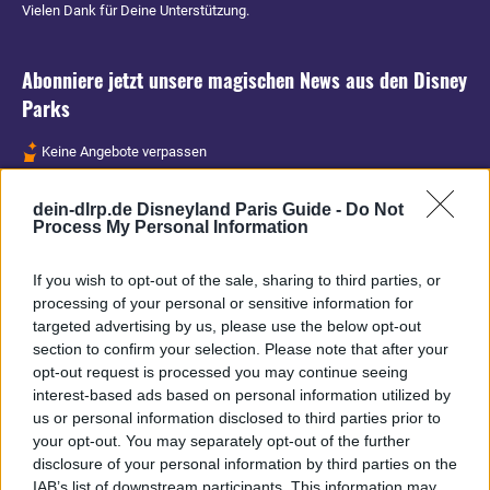
Vielen Dank für Deine Unterstützung.
Abonniere jetzt unsere magischen News aus den
Disney
Parks
Keine Angebote verpassen
Aktuelle News
dein-dlrp.de Disneyland Paris Guide -
Do Not
Spannende Lesetipps
Process My Personal Information
Gratis und jederzeit kündbar
If you wish to opt-out of the sale, sharing to third parties, or
processing of your personal or sensitive information for
targeted advertising by us, please use the below opt-out
section to confirm your selection. Please note that after your
opt-out request is processed you may continue seeing
interest-based ads based on personal information utilized by
us or personal information disclosed to third parties prior to
your opt-out. You may separately opt-out of the further
disclosure of your personal information by third parties on the
IAB’s list of downstream participants. This information may