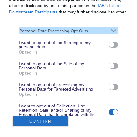
also be disclosed by us to third parties on the
IAB’s List of
Downstream Participants
that may further disclose it to other
third parties.
Vielen Dank,
Personal Data Processing Opt Outs
dass Du unsere
Seite liest.
I want to opt-out of the Sharing of my
personal data.
Schau regelmäßig
Opted In
wieder rein!
I want to opt-out of the Sale of my
Personal Data.
Opted In
© dein-dlrp | Einige Elemente ©Disney. dein-dlrp ist ein Reiseführer für
I want to opt-out of processing my
Disneyland Paris & Walt Disney World und ist unabhängig von "The Walt
Personal Data for Targeted Advertising.
Disney Company", "EuroDisney S.C.A." oder deren Tochter- sowie
Opted In
Partnerunternehmen.
* Affiliate-Links
I want to opt-out of Collection, Use,
Retention, Sale, and/or Sharing of my
Impressum
|
Datenschutzerklärung
Personal Data that Is Unrelated with the
Purposes for which it was collected.
CONFIRM
Opted Out