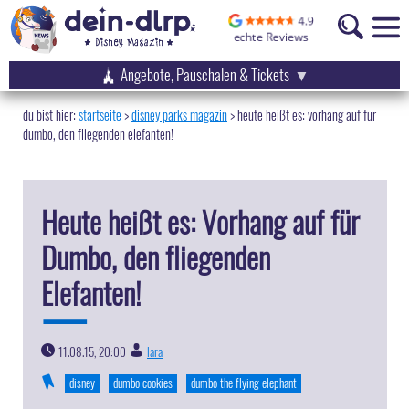
Angebote, Pauschalen & Tickets
startseite
disney parks magazin
>
heute heißt es: vorhang auf für
dumbo, den fliegenden elefanten!
Heute heißt es: Vorhang auf für
Dumbo, den fliegenden
Elefanten!
11.08.15, 20:00
lara
|
disney
dumbo cookies
dumbo the flying elephant