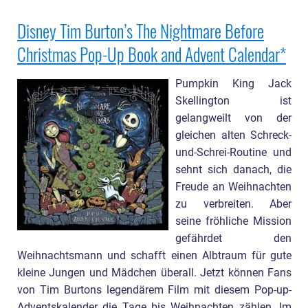
Disney Tim Burton’s The Nightmare Before
Christmas Pop-Up Book and Advent Calendar
Pumpkin King Jack
Skellington ist
gelangweilt von der
gleichen alten Schreck-
und-Schrei-Routine und
sehnt sich danach, die
Freude an Weihnachten
zu verbreiten. Aber
seine fröhliche Mission
gefährdet den
Weihnachtsmann und schafft einen Albtraum für gute
kleine Jungen und Mädchen überall. Jetzt können Fans
von Tim Burtons legendärem Film mit diesem Pop-up-
Adventskalender die Tage bis Weihnachten zählen. Im