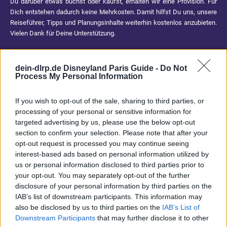
Du darüber etwas buchst oder kaufst, erhalten wir eine Provision. Für
Dich entstehen dadurch keine Mehrkosten. Damit hilfst Du uns, unsere
Reiseführer, Tipps und Planungsinhalte weiterhin kostenlos anzubieten.
Vielen Dank für Deine Unterstützung.
Abonniere jetzt unsere magischen News aus den
Disney
dein-dlrp.de Disneyland Paris Guide -
Do Not
Process My Personal Information
Parks
Keine Angebote verpassen
If you wish to opt-out of the sale, sharing to third parties, or
processing of your personal or sensitive information for
Aktuelle News
targeted advertising by us, please use the below opt-out
Spannende Lesetipps
section to confirm your selection. Please note that after your
opt-out request is processed you may continue seeing
Gratis und jederzeit kündbar
interest-based ads based on personal information utilized by
us or personal information disclosed to third parties prior to
your opt-out. You may separately opt-out of the further
disclosure of your personal information by third parties on the
IAB’s list of downstream participants. This information may
also be disclosed by us to third parties on the
IAB’s List of
Downstream Participants
that may further disclose it to other