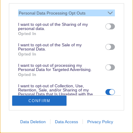
third parties.
Personal Data Processing Opt Outs
I want to opt-out of the Sharing of my
personal data.
Opted In
Vielen Dank,
I want to opt-out of the Sale of my
dass Du unsere
Personal Data.
Opted In
Seite liest.
Schau regelmäßig
I want to opt-out of processing my
Personal Data for Targeted Advertising.
wieder rein!
Opted In
I want to opt-out of Collection, Use,
Retention, Sale, and/or Sharing of my
Personal Data that Is Unrelated with the
© dein-dlrp | Einige Elemente ©Disney. dein-dlrp ist ein Reiseführer für
Purposes for which it was collected.
CONFIRM
Disneyland Paris & Walt Disney World und ist unabhängig von "The Walt
Opted Out
Disney Company", "EuroDisney S.C.A." oder deren Tochter- sowie
Partnerunternehmen.
* Affiliate-Links
Data Deletion
Data Access
Privacy Policy
Impressum
|
Datenschutzerklärung