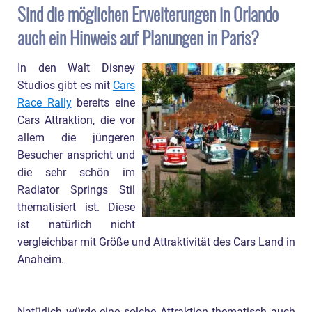
Sind die möglichen Erweiterungen in Orlando
auch ein Hinweis auf Planungen in Paris?
In den Walt Disney
Studios gibt es mit
Cars
Race Rally
bereits eine
Cars Attraktion, die vor
allem die jüngeren
Besucher anspricht und
die sehr schön im
Radiator Springs Stil
thematisiert ist. Diese
ist natürlich nicht
vergleichbar mit Größe und Attraktivität des Cars Land in
Anaheim.
Natürlich würde eine solche Attraktion thematisch auch