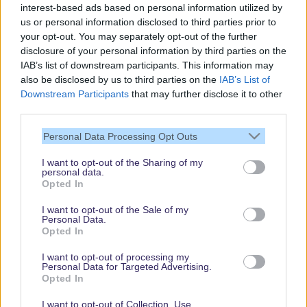
interest-based ads based on personal information utilized by
us or personal information disclosed to third parties prior to
your opt-out. You may separately opt-out of the further
disclosure of your personal information by third parties on the
IAB’s list of downstream participants. This information may
also be disclosed by us to third parties on the
IAB’s List of
Downstream Participants
that may further disclose it to other
third parties.
Vielen Dank,
dass Du unsere
Personal Data Processing Opt Outs
Seite liest.
I want to opt-out of the Sharing of my
Schau regelmäßig
personal data.
wieder rein!
Opted In
I want to opt-out of the Sale of my
Personal Data.
Opted In
© dein-dlrp | Einige Elemente ©Disney. dein-dlrp ist ein Reiseführer für
Disneyland Paris & Walt Disney World und ist unabhängig von "The Walt
I want to opt-out of processing my
Disney Company", "EuroDisney S.C.A." oder deren Tochter- sowie
Personal Data for Targeted Advertising.
Partnerunternehmen.
Opted In
* Affiliate-Links, ** Ausgewählte Anreisedaten, Hotels und Zimmerkategorien. Es
gelten Buchungsbedingungen.
I want to opt-out of Collection, Use,