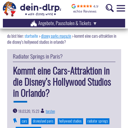
Angebote, Pauschalen & Tickets
startseite
disney parks magazin
>
kommt eine cars-attraktion in
die disney’s hollywood studios in orlando?
Radiator Springs in Paris?
Kommt eine Cars-Attraktion in
die Disney’s Hollywood Studios
in Orlando?
18.03.20, 15:23
torsten
|
cars
disneyland paris
hollywood studios
radiator springs