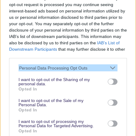
opt-out request is processed you may continue seeing
interest-based ads based on personal information utilized by
us or personal information disclosed to third parties prior to
your opt-out. You may separately opt-out of the further
disclosure of your personal information by third parties on the
IAB’s list of downstream participants. This information may
also be disclosed by us to third parties on the
IAB’s List of
Downstream Participants
that may further disclose it to other
third parties.
Vielen Dank,
Personal Data Processing Opt Outs
dass Du unsere
Seite liest.
I want to opt-out of the Sharing of my
personal data.
Schau regelmäßig
Opted In
wieder rein!
I want to opt-out of the Sale of my
Personal Data.
Opted In
© dein-dlrp | Einige Elemente ©Disney. dein-dlrp ist ein Reiseführer für
I want to opt-out of processing my
Disneyland Paris & Walt Disney World und ist unabhängig von "The Walt
Personal Data for Targeted Advertising.
Disney Company", "EuroDisney S.C.A." oder deren Tochter- sowie
Opted In
Partnerunternehmen.