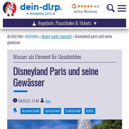
Angebote, Pauschalen & Tickets
startseite
disney parks magazin
>
disneyland paris und seine
gewässer
Wasser als Element für Geschichten
Disneyland Paris und seine
Gewässer
04.05.21, 17:44
jens
|
discoveryland
fantasyland
frontierland
hotels