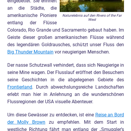
eingebettet. Sie erinnert
an die Städte, die
amerikanische Pioniere
Naturelebnis auf den Rivers of the Far
West
entlang der Flüsse
Colorado, Rio Grande und Sacramento gebaut haben. Im
Geiste dieser großen amerikanischen Flüsse während
des legendären Goldrausches, schützt unser Fluss den
Big Thunder Mountain
vor neugierigen Menschen.
Der nasse Schutzwall verhindert, dass sich Neugierige in
seine Mine wagen. Der Flusslauf eröffnet den Besuchern
seine Geschichten in die abgelegenen Gebiete des
Frontierland
. Durch abwechslungsreiche Landschaften
erlebt man hier in Anlehnung an die wunderschönen
Flussregionen der USA visuelle Abenteuer.
Um diese Gewässer zu entdecken, ist eine
Reise an Bord
der Molly Brown
zu empfehlen. Mit dem Start in
westliche Richtung fährt man entlang der „Smuggler’s