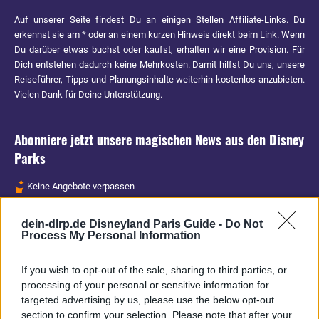
Auf unserer Seite findest Du an einigen Stellen Affiliate-Links. Du
erkennst sie am * oder an einem kurzen Hinweis direkt beim Link. Wenn
Du darüber etwas buchst oder kaufst, erhalten wir eine Provision. Für
Dich entstehen dadurch keine Mehrkosten. Damit hilfst Du uns, unsere
Reiseführer, Tipps und Planungsinhalte weiterhin kostenlos anzubieten.
Vielen Dank für Deine Unterstützung.
Abonniere jetzt unsere magischen News aus den
Disney
Parks
Keine Angebote verpassen
Aktuelle News
dein-dlrp.de Disneyland Paris Guide -
Do Not
Spannende Lesetipps
Process My Personal Information
Gratis und jederzeit kündbar
If you wish to opt-out of the sale, sharing to third parties, or
processing of your personal or sensitive information for
targeted advertising by us, please use the below opt-out
section to confirm your selection. Please note that after your