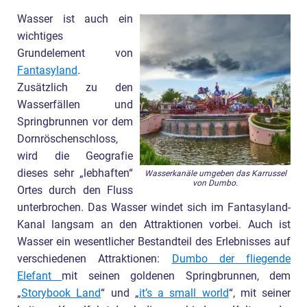
Wasser ist auch ein
wichtiges
Grundelement von
Fantasyland
.
Zusätzlich zu den
Wasserfällen und
Springbrunnen vor dem
Dornröschenschloss,
wird die Geografie
dieses sehr „lebhaften“
Wasserkanäle umgeben das Karrussel
von Dumbo.
Ortes durch den Fluss
unterbrochen. Das Wasser windet sich im Fantasyland-
Kanal langsam an den Attraktionen vorbei. Auch ist
Wasser ein wesentlicher Bestandteil des Erlebnisses auf
verschiedenen Attraktionen:
Dumbo der fliegende
Elefant
mit seinen goldenen Springbrunnen, dem
„
Storybook Land
“ und „
it’s a small world
“, mit seiner