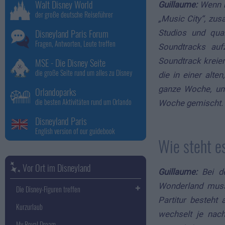
Walt Disney World
Guillaume:
Wenn m
der große deutsche Reiseführer
„Music City“, zusa
Disneyland Paris Forum
Studios und qual
Fragen, Antworten, Leute treffen
Soundtracks auf
Soundtrack kreie
MSE - Die Disney Seite
die große Seite rund um alles zu Disney
die in einer alte
ganze Woche, um
Orlandoparks
die besten Aktivitäten rund um Orlando
Woche gemischt.
Disneyland Paris
English version of our guidebook
Wie steht e
Vor Ort im Disneyland
Guillaume:
Bei d
Wonderland musst
Die Disney-Figuren treffen
Partitur besteht
Kurzurlaub
wechselt je nac
My Royal Dream