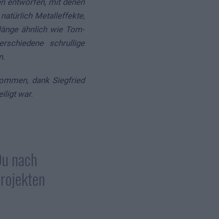
en entworfen, mit denen
atürlich Metalleffekte,
länge ähnlich wie Tom-
schiedene schrullige
n.
nommen, dank Siegfried
ligt war.
Du nach
Projekten