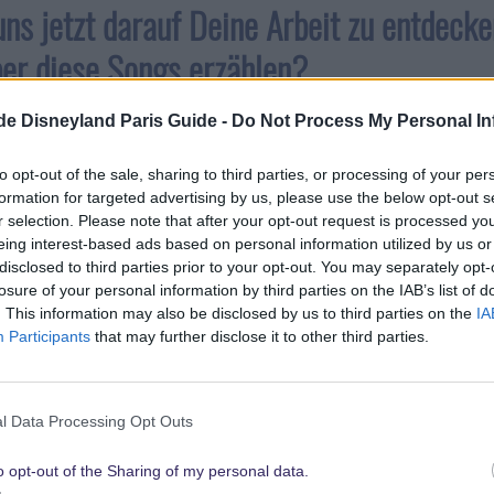
uns jetzt darauf Deine Arbeit zu entdeck
er diese Songs erzählen?
.de Disneyland Paris Guide -
Do Not Process My Personal In
musikalische Welten kollidieren und vereinen sich. Zuerst
ow mit einem eingängigen Popsong. Dann gesellen sich an
to opt-out of the sale, sharing to third parties, or processing of your per
ice, deren Musikstil von modernem Pop inspiriert ist. Sie en
formation for targeted advertising by us, please use the below opt-out s
e Welt und möchte ihre Aufregung und Freude teilen, dass 
r selection. Please note that after your opt-out request is processed y
eing interest-based ads based on personal information utilized by us or
land ist. Kurz darauf kommt die Herzkönigin und ihr Team
disclosed to third parties prior to your opt-out. You may separately opt-
 aufwartet. Enttäuscht darüber, dass sie nicht der einzige Eh
losure of your personal information by third parties on the IAB’s list of
en Bandwettstreit mit Alice und ihren Freunden. Erst am E
. This information may also be disclosed by us to third parties on the
IA
Participants
that may further disclose it to other third parties.
Gewinner ist.
ongs werden aufgeführt?
l Data Processing Opt Outs
o opt-out of the Sharing of my personal data.
ben fünf Originalsongs geschrieben, zusammen mit einer neu