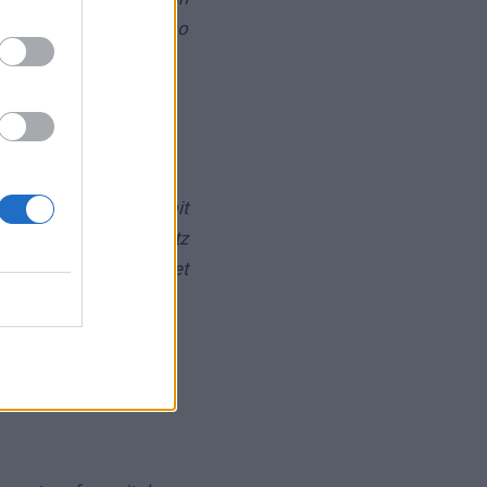
 erste Mal, dass wir so
aris arbeite!
 in einem Musical, mit
rden von Tyler Koontz
kten mit uns gearbeitet
cheinlich ihre