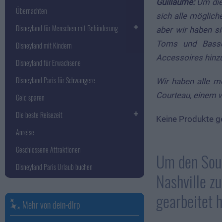
Guillaume:
Um die
Übernachten
sich alle möglich
Disneyland für Menschen mit Behinderung
aber wir haben s
Toms und Bassdr
Disneyland mit Kindern
Accessoires hinzu
Disneyland für Erwachsene
Disneyland Paris für Schwangere
Wir haben alle m
Courteau, einem w
Geld sparen
Die beste Reisezeit
Keine Produkte g
Anreise
Geschlossene Attraktionen
Um den Soun
Disneyland Paris Urlaub buchen
Nashville z
gearbeitet h
Mehr von dein-dlrp