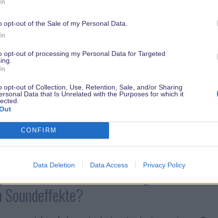
In
en. Insgesamt werden also acht Songs aufgeführt. Es ist das
o opt-out of the Sale of my Personal Data.
gs in eine Show aufgenommen haben, seit ich bei Disneyland P
In
to opt-out of processing my Personal Data for Targeted
ing.
 instrumentalen Songs?
In
o opt-out of Collection, Use, Retention, Sale, and/or Sharing
en den einzelnen Songs entwickelt sich die Geschichte wie
ersonal Data that Is Unrelated with the Purposes for which it
lected.
ongs im Hintergrund. Die Untermalungen für die Show wu
Out
em herausragenden Arrangeur, der bereits an anderen Proje
CONFIRM
n den Melodien des originalen Zeichentrickfilms.
Data Deletion
Data Access
Privacy Policy
gste Element all dieser Songs sind wahrs
en Soundeffekte?