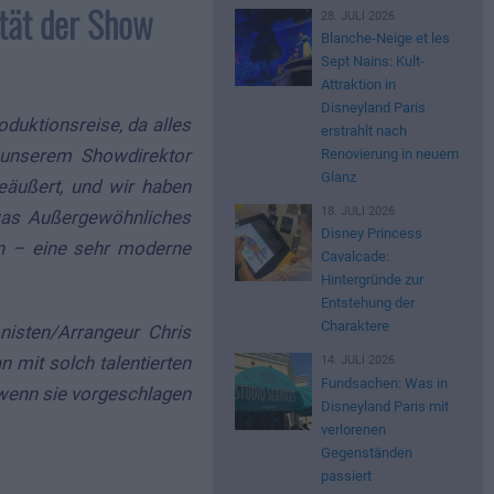
ität der Show
28. JULI 2026
Blanche-Neige et les
Sept Nains: Kult-
Attraktion in
Disneyland Paris
oduktionsreise, da alles
erstrahlt nach
 unserem Showdirektor
Renovierung in neuem
Glanz
eäußert, und wir haben
18. JULI 2026
twas Außergewöhnliches
Disney Princess
on – eine sehr moderne
Cavalcade:
Hintergründe zur
Entstehung der
Charaktere
isten/Arrangeur Chris
n mit solch talentierten
14. JULI 2026
Fundsachen: Was in
 wenn sie vorgeschlagen
Disneyland Paris mit
verlorenen
Gegenständen
passiert