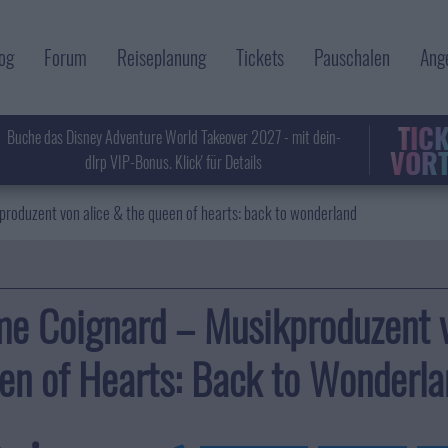
og
Forum
Reiseplanung
Tickets
Pauschalen
Ang
TIC
Buche das Disney Adventure World Takeover 2027 - mit dein-
VORT
dlrp VIP-Bonus. Klick' für Details
produzent von alice & the queen of hearts: back to wonderland
me Coignard – Musikproduzent 
en of Hearts: Back to Wonderla