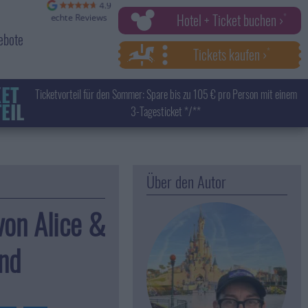
Hotel + Ticket buchen ›
ebote
Tickets kaufen ›
KET
Ticketvorteil für den Sommer: Spare bis zu 105 € pro Person mit einem
EIL
3-Tagesticket */**
Über den Autor
von Alice &
nd