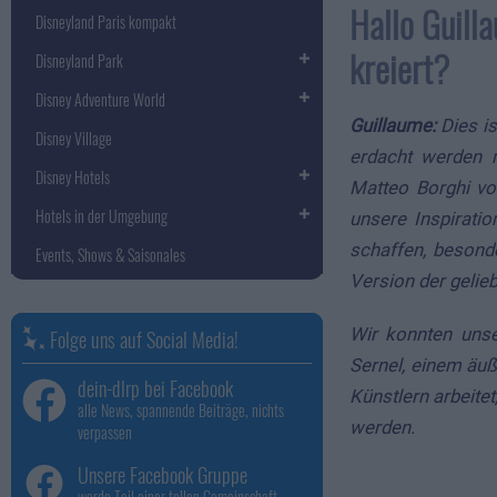
Hallo Guilla
Disneyland Paris kompakt
kreiert?
Disneyland Park
Disney Adventure World
Guillaume:
Dies is
Disney Village
erdacht werden 
Disney Hotels
Matteo Borghi vo
Hotels in der Umgebung
unsere Inspirati
schaffen, besond
Events, Shows & Saisonales
Version der gelie
Wir konnten uns
Folge uns auf Social Media!
Sernel, einem äuße
dein-dlrp bei Facebook
Künstlern arbeit
alle News, spannende Beiträge, nichts
werden.
verpassen
Unsere Facebook Gruppe
werde Teil einer tollen Gemeinschaft