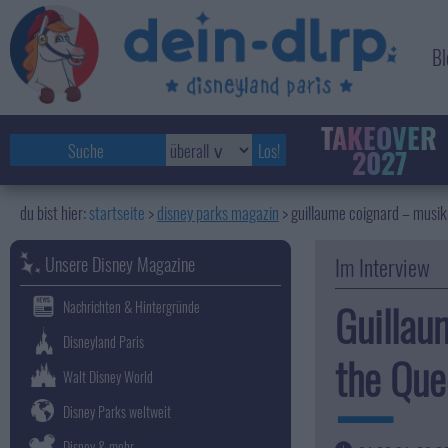
Bl
TAKEOVER
2027
startseite
disney parks magazin
>
guillaume coignard – musik
Unsere Disney Magazine
Im Interview
Guillau
Nachrichten & Hintergründe
Disneyland Paris
the Que
Walt Disney World
Disney Parks weltweit
Disney & mehr