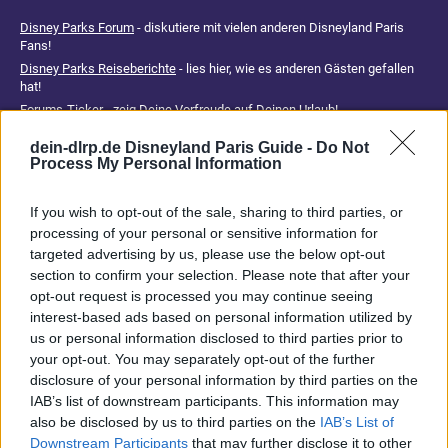
Disney Parks Forum
- diskutiere mit vielen anderen Disneyland Paris
Fans!
Disney Parks Reiseberichte
- lies hier, wie es anderen Gästen gefallen
hat!
Forums-Ticker
- zeig Deine Vorfreude auf Deinen Urlaub!
Auf unserer Seite findest Du an einigen Stellen Affiliate-Links. Du
dein-dlrp.de Disneyland Paris Guide -
Do Not
Process My Personal Information
erkennst sie am * oder an einem kurzen Hinweis direkt beim Link. Wenn
Du darüber etwas buchst oder kaufst, erhalten wir eine Provision. Für
Dich entstehen dadurch keine Mehrkosten. Damit hilfst Du uns, unsere
If you wish to opt-out of the sale, sharing to third parties, or
Reiseführer, Tipps und Planungsinhalte weiterhin kostenlos anzubieten.
processing of your personal or sensitive information for
Vielen Dank für Deine Unterstützung.
targeted advertising by us, please use the below opt-out
section to confirm your selection. Please note that after your
opt-out request is processed you may continue seeing
Abonniere jetzt unsere magischen News aus den
Disney
interest-based ads based on personal information utilized by
Parks
us or personal information disclosed to third parties prior to
your opt-out. You may separately opt-out of the further
disclosure of your personal information by third parties on the
Keine Angebote verpassen
IAB’s list of downstream participants. This information may
Aktuelle News
also be disclosed by us to third parties on the
IAB’s List of
Spannende Lesetipps
Downstream Participants
that may further disclose it to other