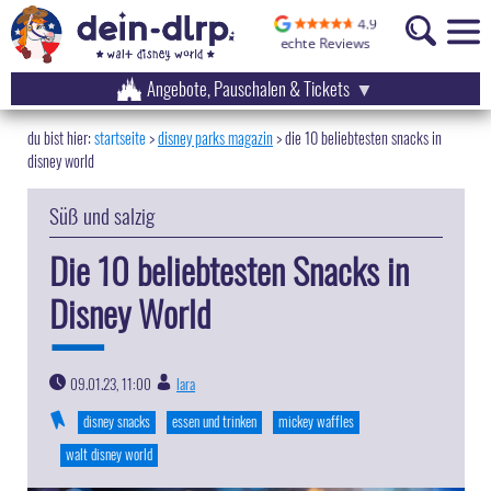
Angebote, Pauschalen & Tickets
startseite
disney parks magazin
>
die 10 beliebtesten snacks in
disney world
Süß und salzig
Die 10 beliebtesten Snacks in
Disney World
09.01.23, 11:00
lara
|
disney snacks
essen und trinken
mickey waffles
walt disney world