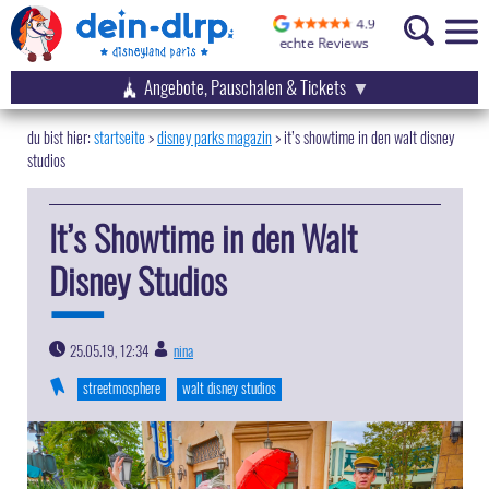
Angebote, Pauschalen & Tickets
startseite
disney parks magazin
>
it’s showtime in den walt disney
studios
It’s Showtime in den Walt
Disney Studios
25.05.19, 12:34
nina
|
streetmosphere
walt disney studios