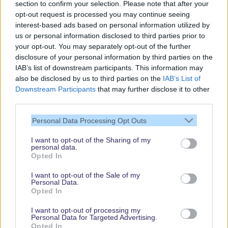
section to confirm your selection. Please note that after your
opt-out request is processed you may continue seeing
interest-based ads based on personal information utilized by
us or personal information disclosed to third parties prior to
your opt-out. You may separately opt-out of the further
disclosure of your personal information by third parties on the
IAB’s list of downstream participants. This information may
also be disclosed by us to third parties on the
IAB’s List of
Downstream Participants
that may further disclose it to other
third parties.
Vielen Dank,
dass Du unsere
Personal Data Processing Opt Outs
Seite liest.
I want to opt-out of the Sharing of my
Schau regelmäßig
personal data.
wieder rein!
Opted In
I want to opt-out of the Sale of my
Personal Data.
Opted In
© dein-dlrp | Einige Elemente ©Disney. dein-dlrp ist ein Reiseführer für
Disneyland Paris & Walt Disney World und ist unabhängig von "The Walt
I want to opt-out of processing my
Disney Company", "EuroDisney S.C.A." oder deren Tochter- sowie
Personal Data for Targeted Advertising.
Partnerunternehmen.
Opted In