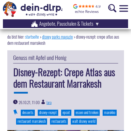
Angebote, Pauschalen & Tickets
startseite
disney parks magazin
>
disney-rezept: crepe atlas aus
dem restaurant marrakesh
Genuss mit Apfel und Honig
Disney-Rezept: Crepe Atlas aus
dem Restaurant Marrakesh
26.10.21, 11:00
lara
|
desserts
disney-rezept
epcot
essen und trinken
marokko
restaurant marrakesh
restaurants
walt disney world