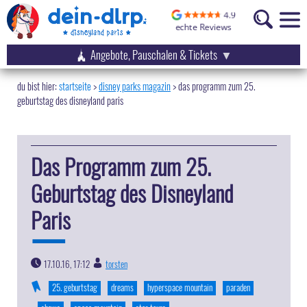
Angebote, Pauschalen & Tickets
startseite
disney parks magazin
>
das programm zum 25.
geburtstag des disneyland paris
Das Programm zum 25.
Geburtstag des Disneyland
Paris
17.10.16, 17:12
torsten
|
25. geburtstag
dreams
hyperspace mountain
paraden