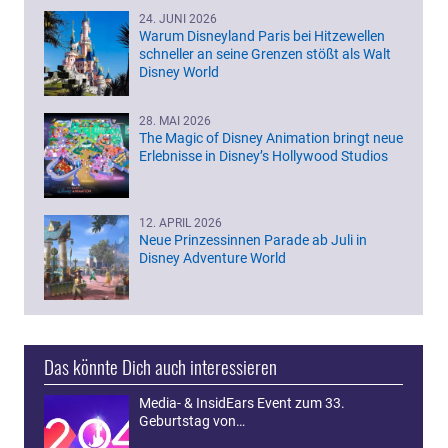
24. JUNI 2026
Warum Disneyland Paris bei Hitzewellen
schneller an seine Grenzen stößt als Walt
Disney World
28. MAI 2026
The Magic of Disney Animation bringt neue
Erlebnisse in Disney’s Hollywood Studios
12. APRIL 2026
Neue Prinzessinnen Parade ab Juli in
Disney Adventure World
Das könnte Dich auch interessieren
Media- & InsidEars Event zum 33.
Geburtstag von…