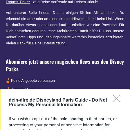
Forums-Ticker
- zeig Deine Vorfreude auf Deinen Urlaub!
Auf unserer Seite findest Du an einigen Stellen Affiliate-Links. Du
erkennst sie am * oder an einem kurzen Hinweis direkt beim Link. Wenn
Du darüber etwas buchst oder kaufst, erhalten wir eine Provision. Für
Dich entstehen dadurch keine Mehrkosten. Damit hilfst Du uns, unsere
Reiseführer, Tipps und Planungsinhalte weiterhin kostenlos anzubieten.
Vielen Dank für Deine Unterstützung.
Abonniere jetzt unsere magischen News aus den
Disney
Parks
Keine Angebote verpassen
Aktuelle News
Spannende Lesetipps
dein-dlrp.de Disneyland Paris Guide -
Do Not
Process My Personal Information
Gratis und jederzeit kündbar
If you wish to opt-out of the sale, sharing to third parties, or
processing of your personal or sensitive information for