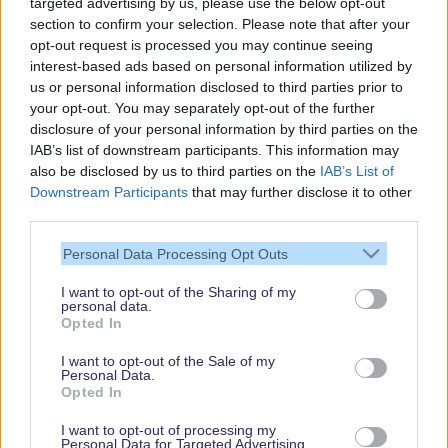
targeted advertising by us, please use the below opt-out
section to confirm your selection. Please note that after your
opt-out request is processed you may continue seeing
interest-based ads based on personal information utilized by
us or personal information disclosed to third parties prior to
your opt-out. You may separately opt-out of the further
disclosure of your personal information by third parties on the
IAB’s list of downstream participants. This information may
also be disclosed by us to third parties on the
IAB’s List of
Downstream Participants
that may further disclose it to other
third parties.
Vielen Dank,
dass Du unsere
Personal Data Processing Opt Outs
Seite liest.
I want to opt-out of the Sharing of my
Schau regelmäßig
personal data.
wieder rein!
Opted In
I want to opt-out of the Sale of my
Personal Data.
Opted In
© dein-dlrp | Einige Elemente ©Disney. dein-dlrp ist ein Reiseführer für
Disneyland Paris & Walt Disney World und ist unabhängig von "The Walt
I want to opt-out of processing my
Disney Company", "EuroDisney S.C.A." oder deren Tochter- sowie
Personal Data for Targeted Advertising.